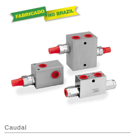
齿轮泵和马达
开路式轴向柱塞泵
Motori elettrici brushless - Serie MS
径向活塞电机
专为 Bondioli & Pavesi 制造 的内齿轮油泵和滚切式马达
联轴器系统
控制
液压集成回路
方向控制阀
过滤阀
线性阀
服控制器
控制系统的电子元件
热交换
Caudal
风扇驱动系统