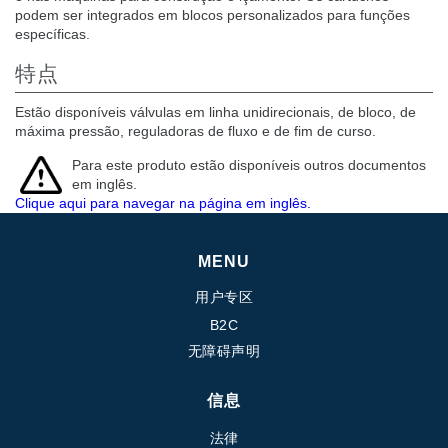
podem ser integrados em blocos personalizados para funções
específicas.
特点
Estão disponíveis válvulas em linha unidirecionais, de bloco, de
máxima pressão, reguladoras de fluxo e de fim de curso.
Para este produto estão disponíveis outros documentos
em inglês.
Clique aqui para navegar na página em inglês.
MENU
用户专区
B2C
无障碍声明
信息
法律