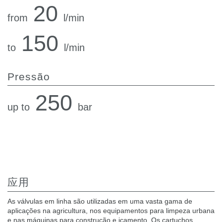
20
热交换器
from
l/min
150
to
l/min
Pressão
250
up to
bar
应用
As válvulas em linha são utilizadas em uma vasta gama de
aplicações na agricultura, nos equipamentos para limpeza urbana
e nas máquinas para construção e içamento. Os cartuchos