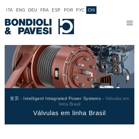
ITA
ENG
DEU
FRA
ESP
POR
РУС
CHI
主页
产品
动力传输
应用
万向传动轴
销售网络
齿轮变速箱
首页
›
Intelligent Integrated Power Systems
› Válvulas em
专为 Bondioli & Pavesi 制造的齿轮变速箱
linha Brasil
诚聘英才
平行轴齿轮变速箱
Válvulas em linha Brasil
特殊应用齿轮变速箱
文件
标准泵驱动
液压控制型多片离合器