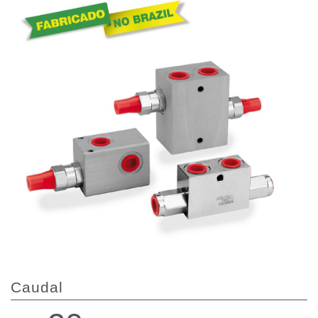
Bombas y motores de engranajes
Bombas y motores de pistones axiales
Motori elettrici brushless - Serie MS
Motores de pistones radiales
Motores Orbitales Producidos Por Bondioli & Pavesi
Sistemas de acoplamiento
Control
Bloques hidráulicos integrados
Valvulas de control direccional
Valvulas de cartucho
Valvulas en linea
Servomandos
Componentes electrónicos para sistemas de control
Intercambio térmico
Caudal
Sistemas Fan Drive
Intercambiadores de calor