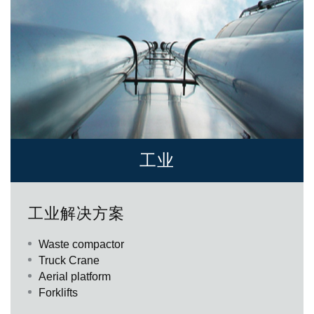
工业
Uomo e macchina costituiscono un binomio indissolubile. La
macchina è estensione della mente dell’uomo che la progetta e
工业解决方案
prolungamento del braccio che la usa ma non solo. Da cosa
nasce cosa e la presenza delle macchine suggerisce e consente
di realizzare cose che diversamente non avrebbero potuto
Waste compactor
esistere. Protagonisti di questo continuo divenire sono oggi i
Truck Crane
costruttori di macchine industriali e gli specialisti cui questi si
Aerial platform
affidano per la progettazione, produzione e messa a punto delle
Forklifts
parti che compongono le loro macchine. Specialisti di prodotti e di
applicazioni come Bondioli & Pavesi che, grazie alla propria