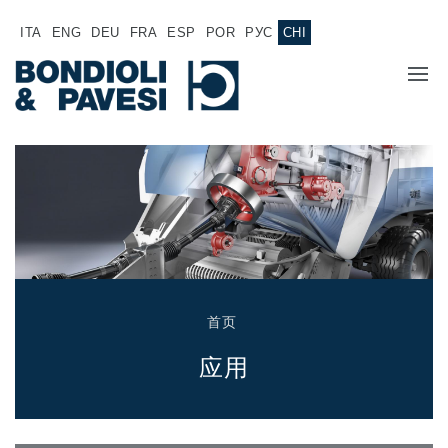
ITA
ENG
DEU
FRA
ESP
POR
РУС
CHI
主页
产品
动力传输
应用
万向传动轴
销售网络
齿轮变速箱
首页
专为 Bondioli & Pavesi 制造的齿轮变速箱
诚聘英才
平行轴齿轮变速箱
应用
特殊应用齿轮变速箱
文件
标准泵驱动
液压控制型多片离合器