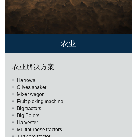
热交换器
农业
Come lo stilo ha inciso sull’argilla il primo alfabeto, così l’aratro ha
Protagonisti di questo cammino d’innovazione sono oggi i
Specialisti di prodotti e di applicazioni come Bondioli & Pavesi
tracciato il solco che ha prodotto il primo raccolto. Se la storia
costruttori di macchine agricole e gli specialisti cui questi si
che, grazie alla propria competenza e alla fiducia che i clienti gli
农业解决方案
inizia ufficialmente con l’uso della scrittura possiamo dire che
affidano per la progettazione, produzione e messa a punto delle
accordano, realizza ogni giorno, in tutto il mondo, soluzioni per la
l’inizio della nostra civiltà nasce con l’agricoltura e con le
parti che compongono le loro macchine.
trasmissione di potenza.
macchine che la rendono possibile. Lo sviluppo delle tecniche
Harrows
agricole ha accompagnato ogni progresso dell’uomo e siamo certi
Olives shaker
che continuerà ancora a farlo.
Mixer wagon
Fruit picking machine
Big tractors
Big Balers
Harvester
Multipurpose tractors
Turf care tractor