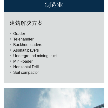
制造业
Il mondo non si è fatto da solo. L’uomo è in continuo divenire e
anche lo spazio che occupa è in continua trasformazione. Abitare,
建筑解决方案
socializzare, viaggiare, comunicare richiede la realizzazione di
manufatti e di infrastrutture adeguate alle necessità. Protagonisti
di questo mondo che cambia sono oggi i costruttori di macchine
Grader
operatrici mobili e da cantiere e gli specialisti cui questi si affidano
Telehandler
per la progettazione, produzione e messa a punto delle parti che
Backhoe loaders
compongono le loro macchine. Specialisti di prodotti e di
Asphalt pavers
applicazioni come Bondioli & Pavesi che, grazie alla propria
competenza e alla fiducia che i clienti gli accordano, realizza ogni
Underground mining truck
giorno, in tutto il mondo, soluzioni per la trasmissione di potenza.
Mini-loader
Horizontal Drill
Soil compactor