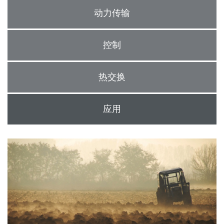
齿轮泵和马达
动力传输
开路式轴向柱塞泵
Motori elettrici brushless - Serie MS
控制
径向活塞电机
专为 Bondioli & Pavesi 制造 的内齿轮油泵和滚切式马达
联轴器系统
热交换
控制
应用
液压集成回路
方向控制阀
过滤阀
线性阀
服控制器
控制系统的电子元件
热交换
风扇驱动系统