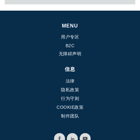
competenza e alla fiducia che i clienti gli accordano, realizza ogni
giorno, in tutto il mondo, soluzioni per la trasmissione di potenza.
MENU
用户专区
B2C
无障碍声明
信息
法律
隐私政策
行为守则
COOKIE政策
制作团队