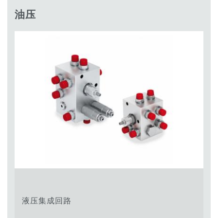
齿轮泵和马达
油压
开路式轴向柱塞泵
Motori elettrici brushless - Serie MS
径向活塞电机
专为 Bondioli & Pavesi 制造 的内齿轮油泵和滚切式马达
联轴器系统
控制
液压集成回路
方向控制阀
过滤阀
线性阀
服控制器
控制系统的电子元件
热交换
液压集成回路
风扇驱动系统