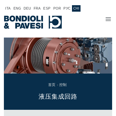
ITA
ENG
DEU
FRA
ESP
POR
РУС
CHI
主页
产品
动力传输
应用
万向传动轴
销售网络
齿轮变速箱
首页
›
控制
专为 Bondioli & Pavesi 制造的齿轮变速箱
诚聘英才
平行轴齿轮变速箱
液压集成回路
特殊应用齿轮变速箱
文件
标准泵驱动
液压控制型多片离合器