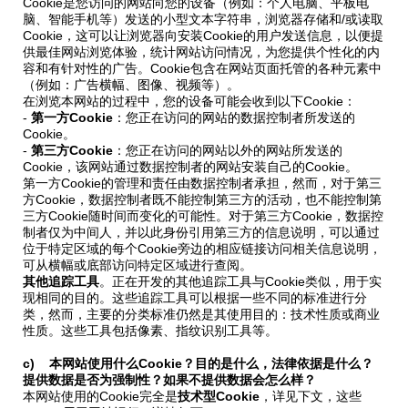
Cookie是您访问的网站向您的设备（例如：个人电脑、平板电
齿轮泵和马达
脑、智能手机等）发送的小型文本字符串，浏览器存储和/或读取
Cookie，这可以让浏览器向安装Cookie的用户发送信息，以便提
开路式轴向柱塞泵
供最佳网站浏览体验，统计网站访问情况，为您提供个性化的内
Motori elettrici brushless - Serie MS
容和有针对性的广告。Cookie包含在网站页面托管的各种元素中
（例如：广告横幅、图像、视频等）。
径向活塞电机
在浏览本网站的过程中，您的设备可能会收到以下Cookie：
专为 Bondioli & Pavesi 制造 的内齿轮油泵和滚切式马达
-
第一方Cookie
：您正在访问的网站的数据控制者所发送的
联轴器系统
Cookie。
-
第三方Cookie
：您正在访问的网站以外的网站所发送的
Cookie，该网站通过数据控制者的网站安装自己的Cookie。
控制
第一方Cookie的管理和责任由数据控制者承担，然而，对于第三
方Cookie，数据控制者既不能控制第三方的活动，也不能控制第
液压集成回路
三方Cookie随时间而变化的可能性。对于第三方Cookie，数据控
制者仅为中间人，并以此身份引用第三方的信息说明，可以通过
方向控制阀
位于特定区域的每个Cookie旁边的相应链接访问相关信息说明，
过滤阀
可从横幅或底部访问特定区域进行查阅。
其他追踪工具
线性阀
。正在开发的其他追踪工具与Cookie类似，用于实
现相同的目的。这些追踪工具可以根据一些不同的标准进行分
服控制器
类，然而，主要的分类标准仍然是其使用目的：技术性质或商业
控制系统的电子元件
性质。这些工具包括像素、指纹识别工具等。
c) 本网站使用什么Cookie？目的是什么，法律依据是什么？
热交换
提供数据是否为强制性？如果不提供数据会怎么样？
本网站使用的Cookie完全是
技术型Cookie
，详见下文，这些
风扇驱动系统