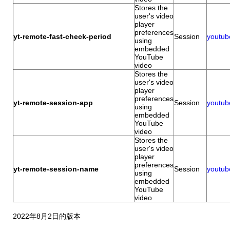
Stores the
user's video
player
preferences
yt-remote-fast-check-period
Session
youtub
using
embedded
YouTube
video
Stores the
user's video
player
preferences
yt-remote-session-app
Session
youtub
using
embedded
YouTube
video
Stores the
user's video
player
preferences
yt-remote-session-name
Session
youtub
using
embedded
YouTube
video
2022年8月2日的版本