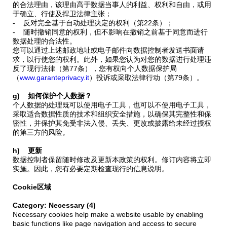
的合法理由，该理由高于数据当事人的利益、权利和自由，或用
于确立、行使及捍卫法律主张；
- 反对完全基于自动处理决定的权利（第22条）；
- 随时撤销同意的权利，但不影响在撤销之前基于同意而进行
数据处理的合法性。
您可以通过上述邮政地址或电子邮件向数据控制者发送书面请
求，以行使您的权利。此外，如果您认为对您的数据进行处理违
反了现行法律（第77条），您有权向个人数据保护局
（
www.garanteprivacy.it
）投诉或采取法律行动（第79条）。
g) 如何保护个人数据？
个人数据的处理既可以使用电子工具，也可以不使用电子工具，
采取适合数据性质的技术和组织安全措施，以确保其完整性和保
密性，并保护其免受非法入侵、丢失、更改或披露给未经过授权
的第三方的风险。
h) 更新
数据控制者保留随时修改及更新本政策的权利。修订内容将立即
实施。因此，您有必要定期检查现行的信息说明。
Cookie区域
Category: Necessary (4)
Necessary cookies help make a website usable by enabling
basic functions like page navigation and access to secure