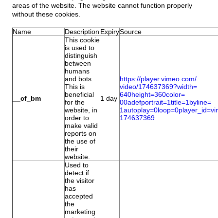
areas of the website. The website cannot function properly
without these cookies.
Name
Description
Expiry
Source
This cookie
is used to
distinguish
between
humans
and bots.
https://player.vimeo.com/
This is
video/174637369?width=
beneficial
640height=360color=
__cf_bm
1 day
for the
00adefportrait=1title=1byline=
website, in
1autoplay=0loop=0player_id=
vi
order to
174637369
make valid
reports on
the use of
their
website.
Used to
detect if
the visitor
has
accepted
the
marketing