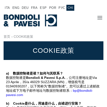
ITA
ENG
DEU
FRA
ESP
POR
РУС
CHI
主页
首页
› COOKIE政策
产品
COOKIE政策
动力传输
应用
万向传动轴
销售网络
a) 数据控制者是谁？如何与其联系？
齿轮变速箱
数据控制者是
Bondioli & Pavesi S.p.A.
，公司注册地址是Via
专为 Bondioli & Pavesi 制造的齿轮变速箱
23 Aprile，35/a 46029 SUZZARA (MN)，增值税号是
诚聘英才
01940930207，以下简称为“数据控制者”。您可以通过上述邮政
平行轴齿轮变速箱
地址或下方电子邮件地址与数据控制者联系：
bp@bondioli-
特殊应用齿轮变速箱
pavesi.com
文件
标准泵驱动
b) Cookie是什么，用途是什么，由谁进行安装？
液压控制型多片离合器