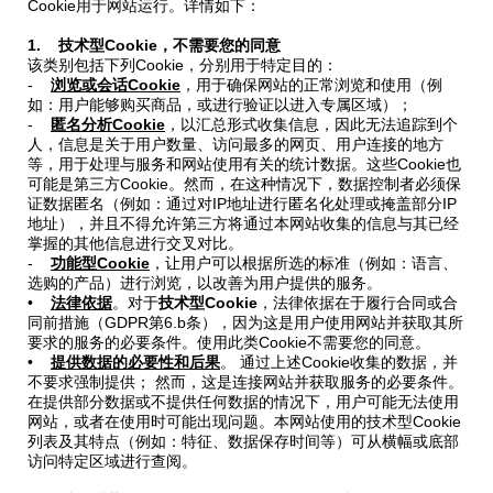
Cookie用于网站运行。详情如下：
热交换器
1. 技术型Cookie，不需要您的同意
该类别包括下列Cookie，分别用于特定目的：
-
浏览或会话Cookie
，用于确保网站的正常浏览和使用（例
如：用户能够购买商品，或进行验证以进入专属区域）；
-
匿名分析Cookie
，以汇总形式收集信息，因此无法追踪到个
人，信息是关于用户数量、访问最多的网页、用户连接的地方
等，用于处理与服务和网站使用有关的统计数据。这些Cookie也
可能是第三方Cookie。然而，在这种情况下，数据控制者必须保
证数据匿名（例如：通过对IP地址进行匿名化处理或掩盖部分IP
地址），并且不得允许第三方将通过本网站收集的信息与其已经
掌握的其他信息进行交叉对比。
-
功能型Cookie
，让用户可以根据所选的标准（例如：语言、
选购的产品）进行浏览，以改善为用户提供的服务。
•
法律依据
。对于
技术型Cookie
，法律依据在于履行合同或合
同前措施（GDPR第6.b条），因为这是用户使用网站并获取其所
要求的服务的必要条件。使用此类Cookie不需要您的同意。
•
提供数据的必要性和后果
。 通过上述Cookie收集的数据，并
不要求强制提供； 然而，这是连接网站并获取服务的必要条件。
在提供部分数据或不提供任何数据的情况下，用户可能无法使用
网站，或者在使用时可能出现问题。本网站使用的技术型Cookie
列表及其特点（例如：特征、数据保存时间等）可从横幅或底部
访问特定区域进行查阅。