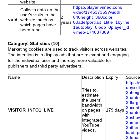
website.
https://player.vimeo.com/
Collects data on the
video/174637369?width=
user's visits to the
2
640height=360color=
vuid
website, such as
years
00adefportrait=1title=1byline=
which pages have
1autoplay=0loop=0player_id=
been read.
vimeo-174637369
Category: Statistics (10)
Marketing cookies are used to track visitors across websites.
The intention is to display ads that are relevant and engaging
for the individual user and thereby more valuable for
publishers and third party advertisers.
Name
Description
Expiry
Source
https:
uoyxx
Tries to
3bhei
estimate
3baut
the users'
3dlar
bandwidth
3bcon
VISITOR_INFO1_LIVE
on pages
179 days
3baut
with
3bsho
integrated
3bmod
YouTube
3bthe
videos.
load_
3dopa