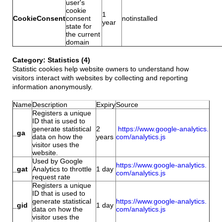
user's
cookie
1
CookieConsent
consent
notinstalled
year
state for
the current
domain
Category: Statistics (4)
Statistic cookies help website owners to understand how
visitors interact with websites by collecting and reporting
information anonymously.
Name
Description
Expiry
Source
Registers a unique
ID that is used to
generate statistical
2
https://www.google-analytics.
_ga
data on how the
years
com/analytics.js
visitor uses the
website.
Used by Google
https://www.google-analytics.
_gat
Analytics to throttle
1 day
com/analytics.js
request rate
Registers a unique
ID that is used to
generate statistical
https://www.google-analytics.
_gid
1 day
data on how the
com/analytics.js
visitor uses the