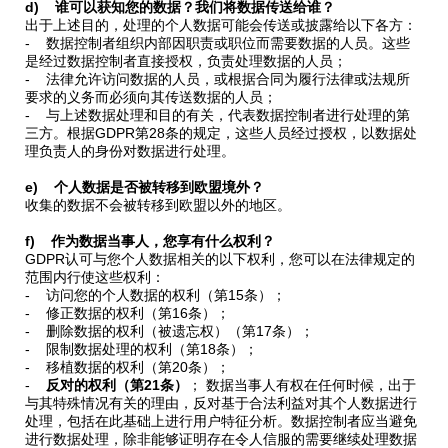
d) 谁可以获知您的数据？我们将数据传送给谁？
出于上述目的，处理的个人数据可能会传送或披露给以下各方：
- 数据控制者组织内部因职责或职位而需要数据的人员。这些
是经过数据控制者直接授权，负责处理数据的人员；
- 法律允许访问数据的人员，或根据合同为履行法律或法规所
要求的义务而必须向其传送数据的人员；
- 与上述数据处理和目的有关，代表数据控制者进行处理的第
三方。根据GDPR第28条的规定，这些人员经过授权，以数据处
理负责人的身份对数据进行处理。
e) 个人数据是否被转移到欧盟境外？
收集的数据不会被转移到欧盟以外的地区。
f) 作为数据当事人，您享有什么权利？
GDPR认可与您个人数据相关的以下权利，您可以在法律规定的
范围内行使这些权利：
- 访问您的个人数据的权利（第15条）；
- 修正数据的权利（第16条）；
- 删除数据的权利（被遗忘权）（第17条）；
- 限制数据处理的权利（第18条）；
- 移植数据的权利（第20条）；
-
反对的权利（第21条）
； 数据当事人有权在任何时候，出于
与其特殊情况有关的理由，反对基于合法利益对其个人数据进行
处理，包括在此基础上进行用户特征分析。数据控制者应当避免
进行数据处理，除非能够证明存在令人信服的需要继续处理数据