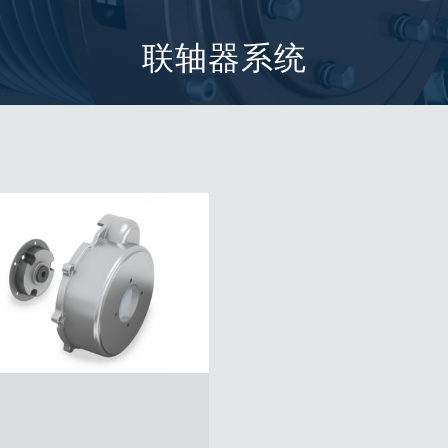
过滤阀
线性阀
联轴器系统
服控制器
控制系统的电子元件
马达
性