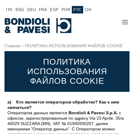
ITA
ENG
DEU
FRA
ESP
POR
РУС
CHI
O HAC
Главная
› ПОЛИТИКА ИСПОЛЬЗОВАНИЯ ФАЙЛОВ COOKIE
ПРОДУКЦИЯ
ПОЛИТИКА
ИСПОЛЬЗОВАНИЯ
Силовая Передача
ОБЛАСТИ ПРИМЕНЕНИЕЯ
ФАЙЛОВ COOKIE
Карданные передачи
СБЫТОВАЯ СЕТЬ
Стандартные Редукторы
Редукторы, производимые для Bondioli & Pavesi
РАБОТА У НАС
a) Кто является оператором обработки? Как с ним
Редукторы с параллельными валами
связаться?
Редукторы специального назначения
Оператором данных является
Bondioli & Pavesi S.p.A.
с
ДОКУМЕНТАЦИЯ
офисом, зарегистрированным по адресу Via 23 Aprile, 35/a
Pедукторы привода насоса
46029 SUZZARA (MN), VAT № 01940930207, далее
Многодисковые сцепления с гидроприводом
именуемая "Оператор данных". С Оператором можно