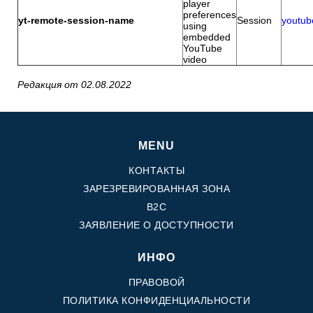
player
preferences
yt-remote-session-name
Session
youtub
using
embedded
YouTube
video
Редакция от 02.08.2022
MENU
КОНТАКТЫ
ЗАРЕЗРЕВИРОВАННАЯ ЗОНА
B2C
ЗАЯВЛЕНИЕ О ДОСТУПНОСТИ
ИНФО
ПРАВОВОЙ
ПОЛИТИКА КОНФИДЕНЦИАЛЬНОСТИ