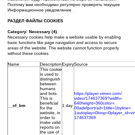
Поэтому вам необходимо регулярно проверять текущее
Информационное уведомление.
РАЗДЕЛ ФАЙЛЫ COOKIES
Category: Necessary (4)
Necessary cookies help make a website usable by enabling
basic functions like page navigation and access to secure
areas of the website. The website cannot function properly
without these cookies.
Name
Description
Expiry
Source
This cookie
is used to
distinguish
between
humans
and bots.
https://player.vimeo.com/
This is
video/174637369?width=
beneficial
640height=360color=
__cf_bm
1 day
for the
00adefportrait=1title=1byline=
website, in
1autoplay=0loop=0player_id=
vi
order to
174637369
make valid
reports on
the use of