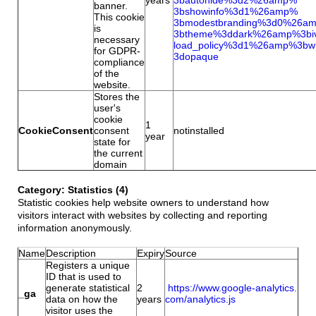
years
3bautohide%3d2%26amp%
banner.
3bshowinfo%3d1%26amp%
This cookie
3bmodestbranding%3d0%26a
is
3btheme%3ddark%26amp%3bi
necessary
load_policy%3d1%26amp%3b
for GDPR-
3dopaque
compliance
of the
website.
Stores the
user's
cookie
1
CookieConsent
consent
notinstalled
year
state for
the current
domain
Category: Statistics (4)
Statistic cookies help website owners to understand how
visitors interact with websites by collecting and reporting
information anonymously.
Name
Description
Expiry
Source
Registers a unique
ID that is used to
generate statistical
2
https://www.google-analytics.
_ga
data on how the
years
com/analytics.js
visitor uses the