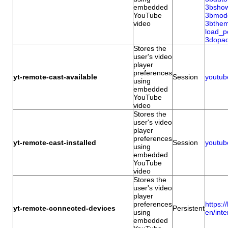
embedded
3bsho
YouTube
3bmod
video
3bthe
load_
3dopa
Stores the
user's video
player
preferences
yt-remote-cast-available
Session
youtub
using
embedded
YouTube
video
Stores the
user's video
player
preferences
yt-remote-cast-installed
Session
youtub
using
embedded
YouTube
video
Stores the
user's video
player
preferences
https:/
yt-remote-connected-devices
Persistent
using
en/inte
embedded