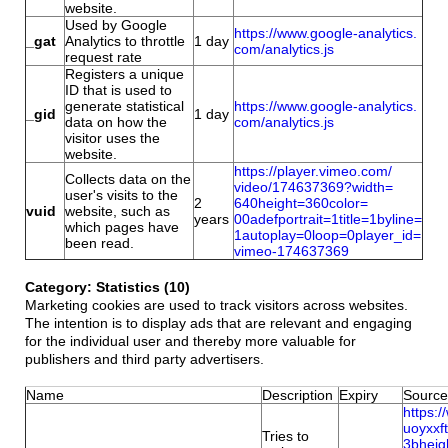
website.
Used by Google
https://www.google-analytics.
_gat
Analytics to throttle
1 day
com/analytics.js
request rate
Registers a unique
ID that is used to
generate statistical
https://www.google-analytics.
_gid
1 day
data on how the
com/analytics.js
visitor uses the
website.
https://player.vimeo.com/
Collects data on the
video/174637369?width=
user's visits to the
2
640height=360color=
vuid
website, such as
years
00adefportrait=1title=1byline=
which pages have
1autoplay=0loop=0player_id=
been read.
vimeo-174637369
Category: Statistics (10)
Marketing cookies are used to track visitors across websites.
The intention is to display ads that are relevant and engaging
for the individual user and thereby more valuable for
publishers and third party advertisers.
Name
Description
Expiry
Source
https:
uoyxx
Tries to
3bhei