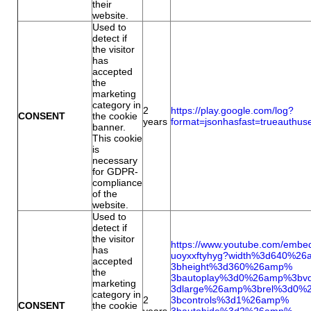
their
website.
Used to
detect if
the visitor
has
accepted
the
marketing
category in
2
https://play.google.com/log?
CONSENT
the cookie
years
format=jsonhasfast=
trueauthus
banner.
This cookie
is
necessary
for GDPR-
compliance
of the
website.
Used to
detect if
the visitor
https://www.youtube.com/embe
has
uoyxxftyhyg?width%3d640%2
accepted
3bheight%3d360%26amp%
the
3bautoplay%3d0%26amp%3bv
marketing
3dlarge%26amp%3brel%3d0%
category in
2
3bcontrols%3d1%26amp%
CONSENT
the cookie