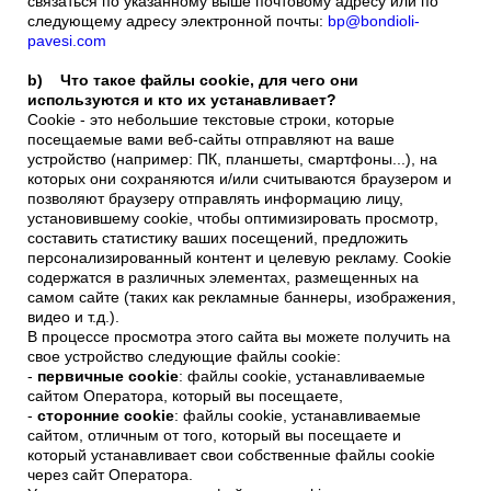
Шестеренные насосы и моторы
связаться по указанному выше почтовому адресу или по
следующему адресу электронной почты:
bp@bondioli-
Аксиально поршневые насосы и моторы
pavesi.com
Motori elettrici brushless - Serie MS
Радіально-поршневі двигуни
b) Что такое файлы cookie, для чего они
используются и кто их устанавливает?
Двигатели с Планетарным редуктором для Bondioli &
Cookie - это небольшие текстовые строки, которые
Pavesi
посещаемые вами веб-сайты отправляют на ваше
Соединительные системы
устройство (например: ПК, планшеты, смартфоны...), на
которых они сохраняются и/или считываются браузером и
Система управления
позволяют браузеру отправлять информацию лицу,
установившему cookie, чтобы оптимизировать просмотр,
составить статистику ваших посещений, предложить
Интегрированные гидравлические блоки
персонализированный контент и целевую рекламу. Cookie
Распределители
содержатся в различных элементах, размещенных на
Картридж клапаны
самом сайте (таких как рекламные баннеры, изображения,
видео и т.д.).
Клапаны гидравлических линий
В процессе просмотра этого сайта вы можете получить на
Элементы сервоконтроля
свое устройство следующие файлы cookie:
Электронные компоненты системы управления
-
первичные cookie
: файлы cookie, устанавливаемые
сайтом Оператора, который вы посещаете,
Теплообмен
-
сторонние cookie
: файлы cookie, устанавливаемые
сайтом, отличным от того, который вы посещаете и
который устанавливает свои собственные файлы cookie
Системы Fan Drive
через сайт Оператора.
Теплообменники