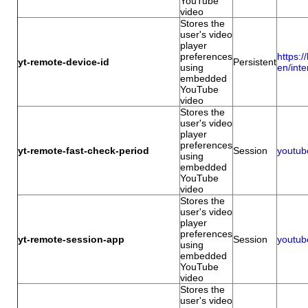
YouTube
video
Stores the
user's video
player
preferences
https:/
yt-remote-device-id
Persistent
using
en/inte
embedded
YouTube
video
Stores the
user's video
player
preferences
yt-remote-fast-check-period
Session
youtub
using
embedded
YouTube
video
Stores the
user's video
player
preferences
yt-remote-session-app
Session
youtub
using
embedded
YouTube
video
Stores the
user's video