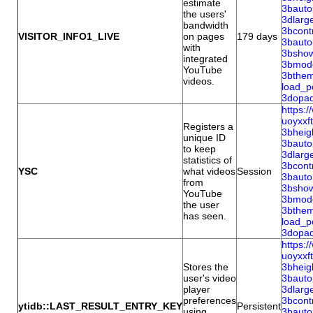
estimate
3baut
the users'
3dlar
bandwidth
3bcon
VISITOR_INFO1_LIVE
on pages
179 days
3baut
with
3bsho
integrated
3bmod
YouTube
3bthe
videos.
load_
3dopa
https:
uoyxx
Registers a
3bhei
unique ID
3baut
to keep
3dlar
statistics of
3bcon
YSC
what videos
Session
3baut
from
3bsho
YouTube
3bmod
the user
3bthe
has seen.
load_
3dopa
https:
uoyxx
Stores the
3bhei
user's video
3baut
player
3dlar
preferences
3bcon
ytidb::LAST_RESULT_ENTRY_KEY
Persistent
using
3baut