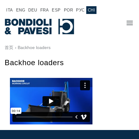
ITA
ENG
DEU
FRA
ESP
POR
РУС
CHI
主页
首页
› Backhoe loaders
产品
Backhoe loaders
动力传输
应用
万向传动轴
销售网络
齿轮变速箱
专为 Bondioli & Pavesi 制造的齿轮变速箱
诚聘英才
平行轴齿轮变速箱
特殊应用齿轮变速箱
文件
标准泵驱动
液压控制型多片离合器