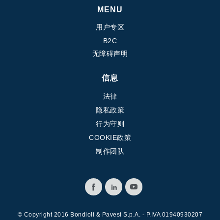
齿轮泵和马达
MENU
开路式轴向柱塞泵
用户专区
Motori elettrici brushless - Serie MS
B2C
径向活塞电机
无障碍声明
专为 Bondioli & Pavesi 制造 的内齿轮油泵和滚切式马达
联轴器系统
信息
控制
法律
隐私政策
液压集成回路
行为守则
方向控制阀
COOKIE政策
过滤阀
制作团队
线性阀
服控制器
控制系统的电子元件
热交换
© Copyright 2016 Bondioli & Pavesi S.p.A. - P.IVA 01940930207
风扇驱动系统