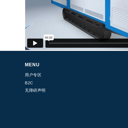
专为 Bondioli & Pavesi 制造的齿轮变速箱
平行轴齿轮变速箱
特殊应用齿轮变速箱
标准泵驱动
液压控制型多片离合器
齿轮泵和马达
开路式轴向柱塞泵
Motori elettrici brushless - Serie MS
径向活塞电机
MENU
专为 Bondioli & Pavesi 制造 的内齿轮油泵和滚切式
用户专区
联轴器系统
B2C
无障碍声明