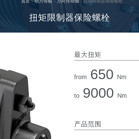
首页
›
动力传输
›
万向传动轴
› 扭矩限制器保险螺栓
过滤阀
线性阀
扭矩限制器保险螺栓
服控制器
控制系统的电子元件
最大扭矩
650
from
Nm
马达
9000
to
Nm
产品范围