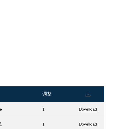
调整
e
1
Download
息
1
Download