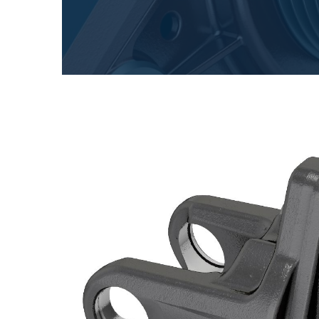
专为 Bondioli & Pavesi 制造的齿轮变速箱
平行轴齿轮变速箱
特殊应用齿轮变速箱
标准泵驱动
液压控制型多片离合器
齿轮泵和马达
开路式轴向柱塞泵
Motori elettrici brushless - Serie MS
径向活塞电机
专为 Bondioli & Pavesi 制造 的内齿轮油泵和滚切式
联轴器系统