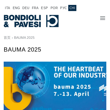
ITA
ENG
DEU
FRA
ESP
POR
РУС
CHI
主页
首页
› BAUMA 2025
产品
BAUMA 2025
动力传输
应用
万向传动轴
销售网络
齿轮变速箱
专为 Bondioli & Pavesi 制造的齿轮变速箱
诚聘英才
平行轴齿轮变速箱
特殊应用齿轮变速箱
文件
标准泵驱动
液压控制型多片离合器