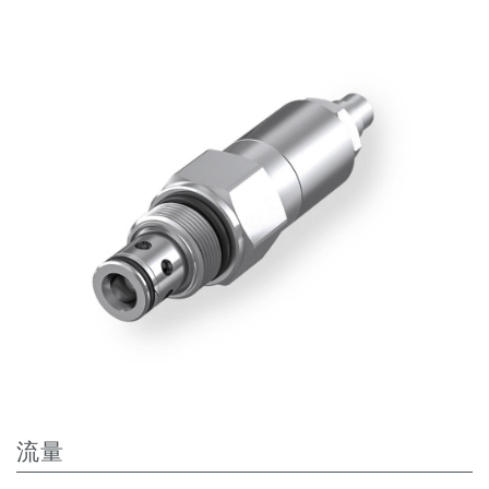
齿轮泵和马达
开路式轴向柱塞泵
Motori elettrici brushless - Serie MS
径向活塞电机
专为 Bondioli & Pavesi 制造 的内齿轮油泵和滚切式马达
联轴器系统
控制
液压集成回路
方向控制阀
过滤阀
线性阀
服控制器
控制系统的电子元件
热交换
流量
风扇驱动系统