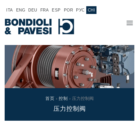
ITA
ENG
DEU
FRA
ESP
POR
РУС
CHI
主页
产品
动力传输
应用
万向传动轴
销售网络
齿轮变速箱
首页
›
控制
› 压力控制阀
专为 Bondioli & Pavesi 制造的齿轮变速箱
压力控制阀
诚聘英才
平行轴齿轮变速箱
特殊应用齿轮变速箱
文件
标准泵驱动
液压控制型多片离合器