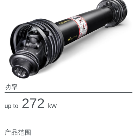
齿轮泵和马达
开路式轴向柱塞泵
Motori elettrici brushless - Serie MS
径向活塞电机
专为 Bondioli & Pavesi 制造 的内齿轮油泵和滚切式马达
联轴器系统
控制
液压集成回路
方向控制阀
功率
过滤阀
线性阀
272
服控制器
up to
kW
控制系统的电子元件
热交换
产品范围
风扇驱动系统