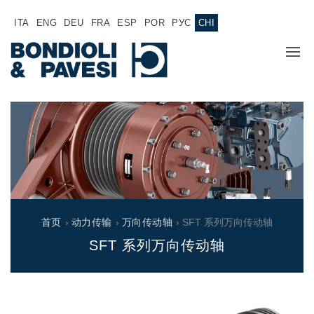
ITA
ENG
DEU
FRA
ESP
POR
РУС
CHI
主页
产品
动力传输
应用
万向传动轴
销售网络
齿轮变速箱
首页
›
动力传输
›
万向传动轴
› SFT 系列万向传动轴
专为 Bondioli & Pavesi 制造的齿轮变速箱
SFT 系列万向传动轴
诚聘英才
平行轴齿轮变速箱
特殊应用齿轮变速箱
文件
标准泵驱动
液压控制型多片离合器