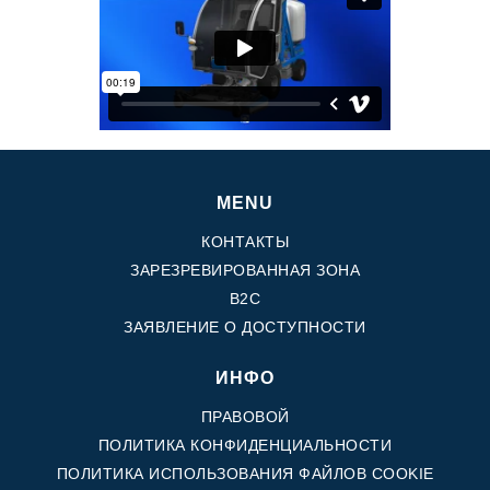
Шестеренные насосы и моторы
Аксиально поршневые насосы и моторы
Motori elettrici brushless - Serie MS
Радіально-поршневі двигуни
Двигатели с Планетарным редуктором для Bondioli &
Pavesi
Соединительные системы
Система управления
MENU
Интегрированные гидравлические блоки
КОНТАКТЫ
Распределители
ЗАРЕЗРЕВИРОВАННАЯ ЗОНА
Картридж клапаны
B2C
Клапаны гидравлических линий
ЗАЯВЛЕНИЕ О ДОСТУПНОСТИ
Элементы сервоконтроля
Электронные компоненты системы управления
ИНФО
Теплообмен
ПРАВОВОЙ
ПОЛИТИКА КОНФИДЕНЦИАЛЬНОСТИ
Системы Fan Drive
ПОЛИТИКА ИСПОЛЬЗОВАНИЯ ФАЙЛОВ COOKIE
Теплообменники