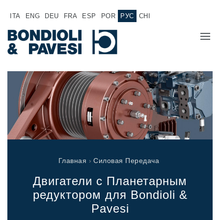
ITA
ENG
DEU
FRA
ESP
POR
РУС
CHI
O HAC
ПРОДУКЦИЯ
Силовая Передача
ОБЛАСТИ ПРИМЕНЕНИЕЯ
Карданные передачи
СБЫТОВАЯ СЕТЬ
Стандартные Редукторы
Главная
›
Силовая Передача
Редукторы, производимые для Bondioli & Pavesi
РАБОТА У НАС
Редукторы с параллельными валами
Двигатели с Планетарным
Редукторы специального назначения
ДОКУМЕНТАЦИЯ
редуктором для Bondioli &
Pедукторы привода насоса
Pavesi
Многодисковые сцепления с гидроприводом