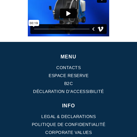
Pompes et moteurs à engrenages
Pompes et moteurs à piston axiaux
Motori elettrici brushless - Serie MS
Moteurs à pistons radiaux
Moteurs Orbitaux Fabriqués Pour Bondioli & Pavesi
Systèmes de couplage
Contrôle
MENU
Circuits hydrauliques intégrés
CONTACTS
Distributeurs
ESPACE RESERVE
Valves à cartouche
Limiteur de pression en ligne
B2C
Servocommandes
DÉCLARATION D'ACCESSIBILITÉ
Composants électroniques pour systèmes de contrôle
INFO
Échange thermique
LEGAL & DECLARATIONS
Systemes Fan Drive
POLITIQUE DE CONFIDENTIALITÉ
Radiateurs
CORPORATE VALUES