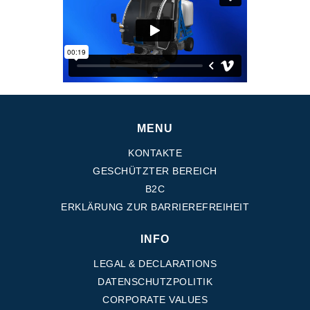
Zahnradpumpen und Zahnradmotoren
Axialkolbenpumpen und Axialkolbenmotoren
Motori elettrici brushless - Serie MS
Radialkolben-Motoren
Für Bondioli & Pavesi produzierte Orbitalmotoren
Kupplungssysteme
Kontrolle
MENU
Integrierte Hydrauliksysteme
KONTAKTE
Steuergeräte
GESCHÜTZTER BEREICH
Cartridgeventile
Leitungseinbauventile
B2C
Servosteuerungen
ERKLÄRUNG ZUR BARRIEREFREIHEIT
Elektronische Komponenten für Steuersysteme
INFO
Wärmeaustausch
LEGAL & DECLARATIONS
Lüfter Steuerungssystem Fan Drive
DATENSCHUTZPOLITIK
Wärmetauscher
CORPORATE VALUES