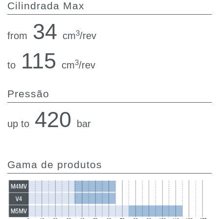
Cilindrada Max
34
3
from
cm
/rev
115
3
to
cm
/rev
Pressão
420
up to
bar
Gama de produtos