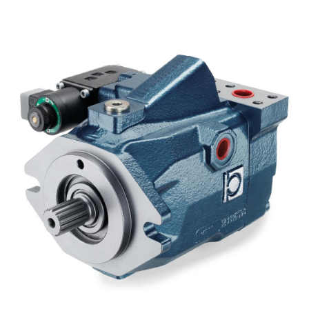
Bombas e motores de engrenagens
Bombas e motores de pistões axiais
Motori elettrici brushless - Serie MS
Motores de pistões radiais
Motores Orbitais produzidos para a Bondioli & Pavesi
Sistemas de acoplamento
Controlo
Blocos Hidráulicos Integrados
Válvulas de controle direcional
Válvulas de cartucho
Válvulas em linha
Servocomandos
Componentes eletrónicos para Sistemas de controlo
Permuta térmica
Sistemas Fan Drive
Permutadores de calor