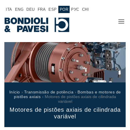
ITA
ENG
DEU
FRA
ESP
POR
РУС
CHI
SOBRE NÓS
PRODUTOS
Transmissão de potência
APLICAÇÕES
Transmissões Cardânicas
REDE DE VENDAS
Caixas de engrenagens padrão
Início
›
Transmissão de potência
›
Bombas e motores de
Caixas de engrenagens fabricadas para Bondioli & Pavesi
pistões axiais
› Motores de pistões axiais de cilindrada
TRABALHE CONOSCO
variável
Caixas de engrenagens com eixos paralelos
Motores de pistões axiais de cilindrada
Caixas de engrenagens especiais
DOCUMENTAÇÃO
variável
Caixas Pump Drive
Embreagens multidisco de comando hidráulico