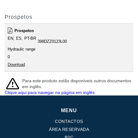
Prospetos
Prospetos
EN
ES
PT-BR
398DZZ0123L00
Hydraulic range
0
Download
Para este produto estão disponíveis outros documentos
em inglês.
Clique aqui para navegar na página em inglês.
MENU
CONTACTOS
ÁREA RESERVADA
B2C