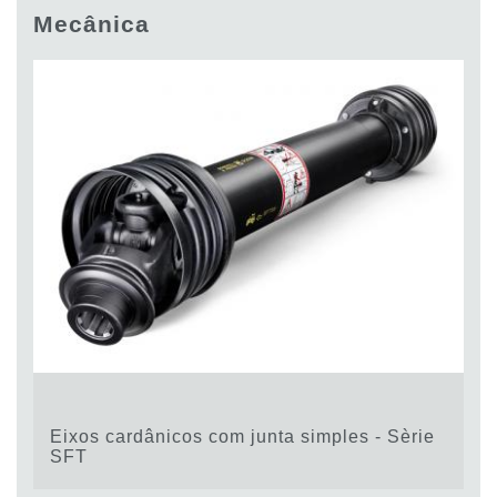
Bombas e motores de engrenagens
Mecânica
Bombas e motores de pistões axiais
Motori elettrici brushless - Serie MS
Motores de pistões radiais
Motores Orbitais produzidos para a Bondioli & Pavesi
Sistemas de acoplamento
Controlo
Blocos Hidráulicos Integrados
Válvulas de controle direcional
Válvulas de cartucho
Válvulas em linha
Servocomandos
Componentes eletrónicos para Sistemas de controlo
Permuta térmica
Eixos cardânicos com junta simples - Sèrie
Sistemas Fan Drive
SFT
Permutadores de calor