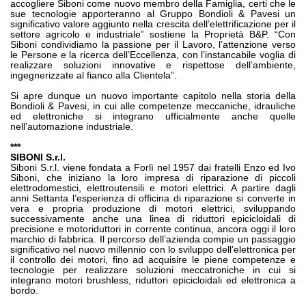
accogliere Siboni come nuovo membro della Famiglia, certi che le
sue tecnologie apporteranno al Gruppo Bondioli & Pavesi un
significativo valore aggiunto nella crescita dell’elettrificazione per il
settore agricolo e industriale” sostiene la Proprietà B&P. “Con
Siboni condividiamo la passione per il Lavoro, l’attenzione verso
le Persone e la ricerca dell’Eccellenza, con l’instancabile voglia di
realizzare soluzioni innovative e rispettose dell’ambiente,
ingegnerizzate al fianco alla Clientela”.
Si apre dunque un nuovo importante capitolo nella storia della
Bondioli & Pavesi, in cui alle competenze meccaniche, idrauliche
ed elettroniche si integrano ufficialmente anche quelle
nell’automazione industriale.
***
SIBONI S.r.l.
Siboni S.r.l. viene fondata a Forlì nel 1957 dai fratelli Enzo ed Ivo
Siboni, che iniziano la loro impresa di riparazione di piccoli
elettrodomestici, elettroutensili e motori elettrici. A partire dagli
anni Settanta l’esperienza di officina di riparazione si converte in
vera e propria produzione di motori elettrici, sviluppando
successivamente anche una linea di riduttori epicicloidali di
precisione e motoriduttori in corrente continua, ancora oggi il loro
marchio di fabbrica. Il percorso dell’azienda compie un passaggio
significativo nel nuovo millennio con lo sviluppo dell’elettronica per
il controllo dei motori, fino ad acquisire le piene competenze e
tecnologie per realizzare soluzioni meccatroniche in cui si
integrano motori brushless, riduttori epicicloidali ed elettronica a
bordo.