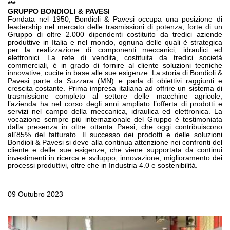
***
GRUPPO BONDIOLI & PAVESI
Fondata nel 1950, Bondioli & Pavesi occupa una posizione di
leadership nel mercato delle trasmissioni di potenza, forte di un
Gruppo di oltre 2.000 dipendenti costituito da tredici aziende
produttive in Italia e nel mondo, ognuna delle quali è strategica
per la realizzazione di componenti meccanici, idraulici ed
elettronici. La rete di vendita, costituita da tredici società
commerciali, è in grado di fornire al cliente soluzioni tecniche
innovative, cucite in base alle sue esigenze. La storia di Bondioli &
Pavesi parte da Suzzara (MN) e parla di obiettivi raggiunti e
crescita costante. Prima impresa italiana ad offrire un sistema di
trasmissione completo al settore delle macchine agricole,
l’azienda ha nel corso degli anni ampliato l’offerta di prodotti e
servizi nel campo della meccanica, idraulica ed elettronica. La
vocazione sempre più internazionale del Gruppo è testimoniata
dalla presenza in oltre ottanta Paesi, che oggi contribuiscono
all’85% del fatturato. Il successo dei prodotti e delle soluzioni
Bondioli & Pavesi si deve alla continua attenzione nei confronti del
cliente e delle sue esigenze, che viene supportata da continui
investimenti in ricerca e sviluppo, innovazione, miglioramento dei
processi produttivi, oltre che in Industria 4.0 e sostenibilità.
09 Outubro 2023