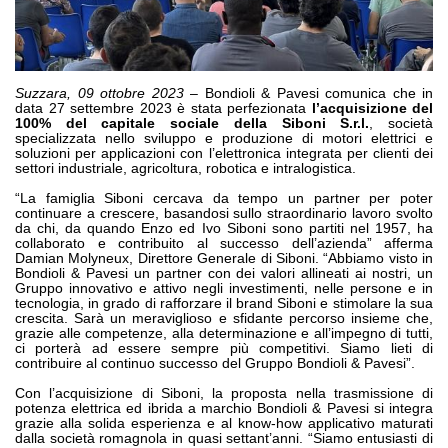
Bombas e motores de engrenagens
Bombas e motores de pistões axiais
Motori elettrici brushless - Serie MS
Motores de pistões radiais
Suzzara, 09 ottobre 2023
– Bondioli & Pavesi comunica che in
Motores Orbitais produzidos para a Bondioli & Pavesi
data 27 settembre 2023 è stata perfezionata
l’acquisizione del
Sistemas de acoplamento
100% del capitale sociale della Siboni S.r.l.
, società
specializzata nello sviluppo e produzione di motori elettrici e
soluzioni per applicazioni con l’elettronica integrata per clienti dei
Controlo
settori industriale, agricoltura, robotica e intralogistica.
“La famiglia Siboni cercava da tempo un partner per poter
Blocos Hidráulicos Integrados
continuare a crescere, basandosi sullo straordinario lavoro svolto
Válvulas de controle direcional
da chi, da quando Enzo ed Ivo Siboni sono partiti nel 1957, ha
collaborato e contribuito al successo dell’azienda” afferma
Válvulas de cartucho
Damian Molyneux, Direttore Generale di Siboni. “Abbiamo visto in
Válvulas em linha
Bondioli & Pavesi un partner con dei valori allineati ai nostri, un
Gruppo innovativo e attivo negli investimenti, nelle persone e in
Servocomandos
tecnologia, in grado di rafforzare il brand Siboni e stimolare la sua
crescita. Sarà un meraviglioso e sfidante percorso insieme che,
Componentes eletrónicos para Sistemas de controlo
grazie alle competenze, alla determinazione e all’impegno di tutti,
ci porterà ad essere sempre più competitivi. Siamo lieti di
Permuta térmica
contribuire al continuo successo del Gruppo Bondioli & Pavesi”.
Con l’acquisizione di Siboni, la proposta nella trasmissione di
Sistemas Fan Drive
potenza elettrica ed ibrida a marchio Bondioli & Pavesi si integra
grazie alla solida esperienza e al know-how applicativo maturati
Permutadores de calor
dalla società romagnola in quasi settant’anni. “Siamo entusiasti di