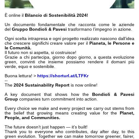
Bombas e motores de engrenagens
Bombas e motores de pistões axiais
Motori elettrici brushless - Serie MS
È online il
Bilancio di Sostenibilità 2024!
Motores de pistões radiais
Un documento fondamentale che racconta come le aziende
del
Gruppo Bondioli & Pavesi
trasformano l’impegno in azione.
Motores Orbitais produzidos para a Bondioli & Pavesi
Sistemas de acoplamento
Ogni scelta intrapresa e ogni progetto realizzato nascono dall’idea
che crescere significhi creare valore per il
Pianeta, le Persone e
le Comunità.
Controlo
Il futuro non si aspetta, si costruisce!
Grazie a chi partecipa, giorno dopo giorno, a questa evoluzione
green, convinti che insieme possiamo rendere il domani più
Blocos Hidráulicos Integrados
verde, equo e sostenibile.
Válvulas de controle direcional
Buona lettura! >
https://shorturl.at/LTFKr
Válvulas de cartucho
--
Válvulas em linha
The
2024 Sustainability Report
is now online!
Servocomandos
A key document that shows how the
Bondioli & Pavesi
Group
companies turn commitment into action.
Componentes eletrónicos para Sistemas de controlo
Every choice we make and every project we carry out stems from
Permuta térmica
the belief that growing means creating value for the
Planet,
People, and Communities.
Sistemas Fan Drive
The future doesn’t just happen — it’s built!
Thank you to everyone who contributes, day after day, to this
Permutadores de calor
green evolution. Together we can make tomorrow greener, fairer,