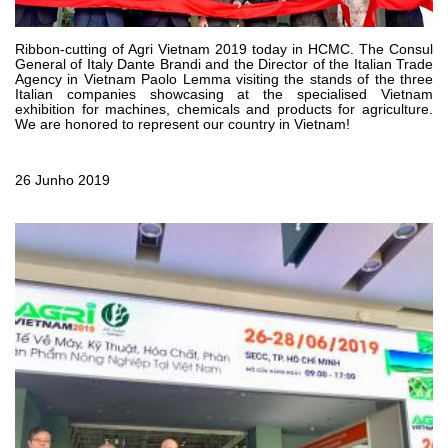
Bombas e motores de engrenagens
Bombas e motores de pistões axiais
Motori elettrici brushless - Serie MS
Ribbon-cutting of Agri Vietnam 2019 today in HCMC. The Consul
General of Italy Dante Brandi and the Director of the Italian Trade
Motores de pistões radiais
Agency in Vietnam Paolo Lemma visiting the stands of the three
Italian companies showcasing at the specialised Vietnam
Motores Orbitais produzidos para a Bondioli & Pavesi
exhibition for machines, chemicals and products for agriculture.
Sistemas de acoplamento
We are honored to represent our country in Vietnam!
Controlo
26 Junho 2019
Blocos Hidráulicos Integrados
Válvulas de controle direcional
Válvulas de cartucho
Válvulas em linha
Servocomandos
Componentes eletrónicos para Sistemas de controlo
Permuta térmica
Sistemas Fan Drive
Permutadores de calor