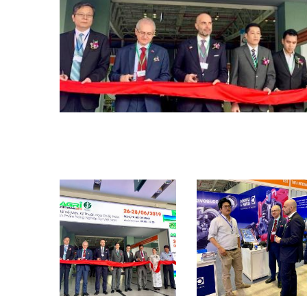
Scatole ingranaggi prodotte per Bondioli & Pavesi
Scatole ingranaggi ad assi paralleli
Scatole ingranaggi Speciali
Scatole Pump Drive
Frizioni multidisco a comando idraulico
Pompe e motori ad ingranaggi
Pompe e motori a pistoni assiali
Motori elettrici brushless - Serie MS
Motori a pistoni radiali
Motori Orbitali prodotti per Bondioli & Pavesi
Sistemi di accoppiamento