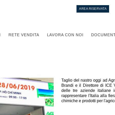
AREA RISERVATA
I
RETE VENDITA
LAVORA CON NOI
DOCUMENT
Taglio del nastro oggi ad Ag
Brandi e il Direttore di ICE
delle tre aziende italiane
Controllo
rappresentare l'Italia alla fi
chimiche e prodotti per l'agric
Circuiti idraulici Integrati
Valvole di controllo direzionale