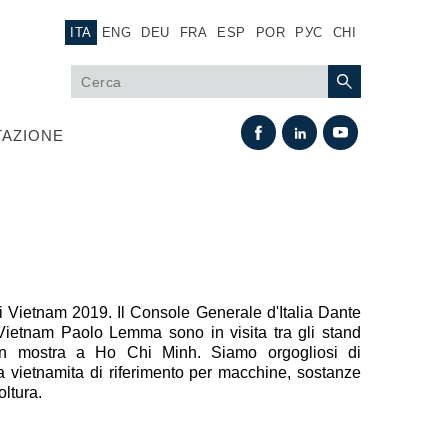
ITA
ENG
DEU
FRA
ESP
POR
РУС
CHI
AZIONE
ri Vietnam 2019. Il Console Generale d'Italia Dante
 Vietnam Paolo Lemma sono in visita tra gli stand
 in mostra a Ho Chi Minh. Siamo orgogliosi di
Scambio termico
era vietnamita di riferimento per macchine, sostanze
oltura.
Sistemi Fan Drive
Scambiatori di calore