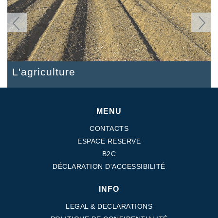
Precedente
Seguent
L'agriculture
Bâtiments
L'industrie
MENU
CONTACTS
ESPACE RESERVE
B2C
DÉCLARATION D'ACCESSIBILITÉ
INFO
LEGAL & DECLARATIONS