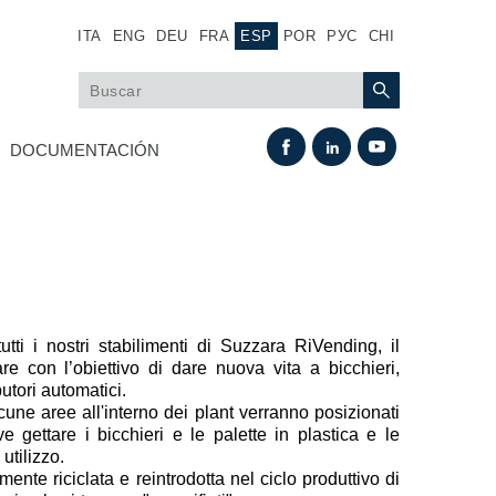
ITA
ENG
DEU
FRA
ESP
POR
РУС
CHI
DOCUMENTACIÓN
tti i nostri stabilimenti di Suzzara RiVending, il
re con l’obiettivo di dare nuova vita a bicchieri,
butori automatici.
Intercambio térmico
lcune aree all'interno dei plant verranno posizionati
ve gettare i bicchieri e le palette in plastica e le
Sistemas Fan Drive
 utilizzo.
mente riciclata e reintrodotta nel ciclo produttivo di
Intercambiadores de calor