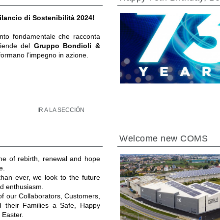
ilancio di Sostenibilità 2024!
to fondamentale che racconta
ziende del
Gruppo Bondioli &
formano l’impegno in azione.
IR A LA SECCIÓN
Welcome new COMS
ime of rebirth, renewal and hope
e.
an ever, we look to the future
and enthusiasm.
 of our Collaborators, Customers,
d their Families a Safe, Happy
 Easter.