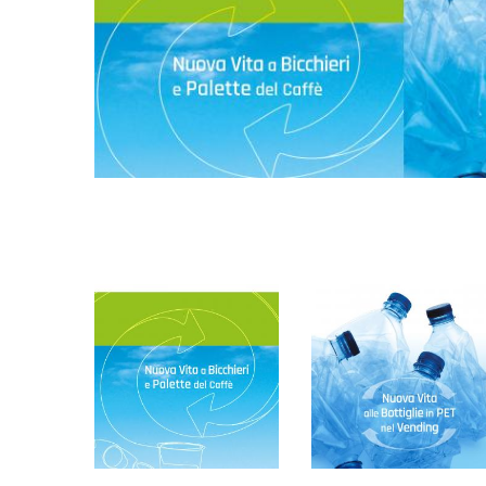
Cajas de engranajes fabricados para Bondioli & Pa
Cajas de engranajes de ejes paralelos
Cajas de engranajes especiales
Cajas Pump Drive
Embragues multidisco control hidráulico
Bombas y motores de engranajes
Bombas y motores de pistones axiales
Motori elettrici brushless - Serie MS
Motores de pistones radiales
Motores Orbitales Producidos Por Bondioli & Paves
Sistemas de acoplamiento