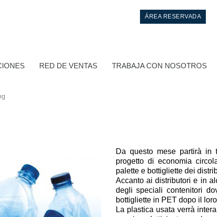
ÁREA RESERVADA
CIONES
RED DE VENTAS
TRABAJA CON NOSOTROS
ng
Da questo mese partirà in tu
progetto di economia circola
palette e bottigliette dei distri
Control
Accanto ai distributori e in a
degli speciali contenitori do
Bloques hidráulicos integrados
bottigliette in PET dopo il loro
La plastica usata verrà intera
Valvulas de control direccional