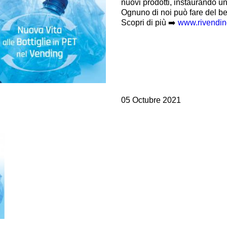
nuovi prodotti, instaurando un c
vesi
Valvulas de cartucho
Ognuno di noi può fare del b
Valvulas en linea
Scopri di più ➡️
www.rivendin
Servomandos
Componentes electrónicos para sistemas de control
05 Octubre 2021
i