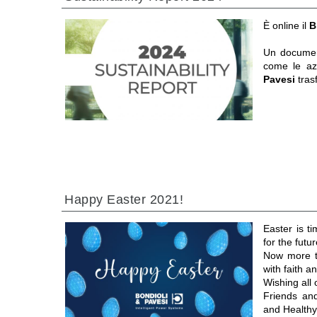
È online il
B
Un documen
come le a
Pavesi
tras
Happy Easter 2021!
Easter is t
for the futur
Now more th
with faith 
Wishing all
Friends an
and Healthy