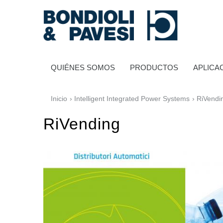
QUIÉNES SOMOS
PRODUCTOS
APLICA
Inicio
›
Intelligent Integrated Power Systems
› RiVendi
RiVending
Transmisión de potencia
Transmisiones a cardan
Cajas de engranajes estándares