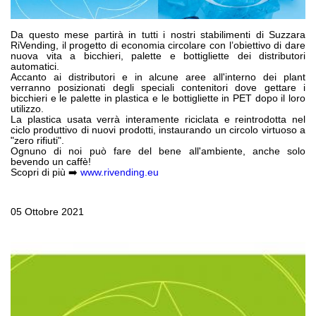
Pompe e motori ad ingranaggi
Pompe e motori a pistoni assiali
Motori elettrici brushless - Serie MS
Da questo mese partirà in tutti i nostri stabilimenti di Suzzara
RiVending, il progetto di economia circolare con l’obiettivo di dare
Motori a pistoni radiali
nuova vita a bicchieri, palette e bottigliette dei distributori
automatici.
Motori Orbitali prodotti per Bondioli & Pavesi
Accanto ai distributori e in alcune aree all'interno dei plant
Sistemi di accoppiamento
verranno posizionati degli speciali contenitori dove gettare i
bicchieri e le palette in plastica e le bottigliette in PET dopo il loro
utilizzo.
Controllo
La plastica usata verrà interamente riciclata e reintrodotta nel
ciclo produttivo di nuovi prodotti, instaurando un circolo virtuoso a
"zero rifiuti".
Circuiti idraulici Integrati
Ognuno di noi può fare del bene all'ambiente, anche solo
Valvole di controllo direzionale
bevendo un caffè!
Scopri di più ➡️
www.rivending.eu
Valvole a cartuccia
Valvole in linea
Servocomandi
05 Ottobre 2021
Componenti Elettronici per Sistemi di Controllo
Scambio termico
Sistemi Fan Drive
Scambiatori di calore