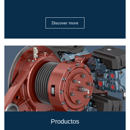
Bombas y motores de engranajes
Bombas y motores de pistones axiales
Motori elettrici brushless - Serie MS
Motores de pistones radiales
Discover more
Motores Orbitales Producidos Por Bondioli & Pavesi
Sistemas de acoplamiento
Control
Bloques hidráulicos integrados
Valvulas de control direccional
Valvulas de cartucho
Valvulas en linea
Servomandos
Componentes electrónicos para sistemas de control
Intercambio térmico
Sistemas Fan Drive
Productos
Intercambiadores de calor