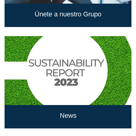
Únete a nuestro Grupo
vista
vista
vista
vista
vista
News