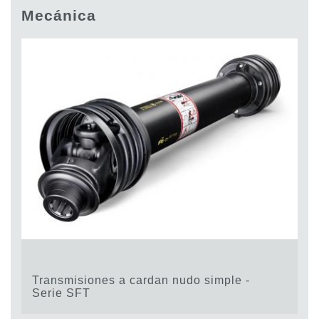
Bombas y motores de engranajes
Mecánica
Bombas y motores de pistones axiales
Motori elettrici brushless - Serie MS
Motores de pistones radiales
Motores Orbitales Producidos Por Bondioli & Pavesi
Sistemas de acoplamiento
Control
Bloques hidráulicos integrados
Valvulas de control direccional
Valvulas de cartucho
Valvulas en linea
Servomandos
Componentes electrónicos para sistemas de control
Intercambio térmico
Transmisiones a cardan nudo simple -
Sistemas Fan Drive
Serie SFT
Intercambiadores de calor