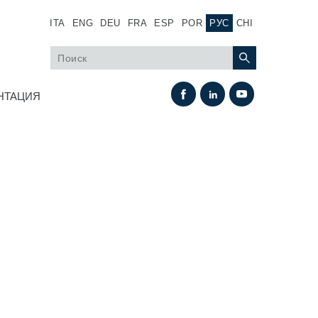
ITA
ENG
DEU
FRA
ESP
POR
РУС
CHI
НТАЦИЯ
Теплообмен
Системы Fan Drive
Теплообменники