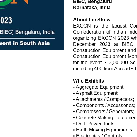
BIEC, Bengaluru
Картридж клапаны
Karnataka, India
Клапаны гидравлических линий
Элементы сервоконтроля
About the Show
Электронные компоненты системы управления
EXCON is the largest Cons
Confederation of Indian Indu
organizing EXCON 2023 whic
December 2023 at BIEC, Be
Construction Equipment and 
Construction Equipment Manu
for the event. • 3,00,000 Sq
including 400 from Abroad • 1
li &
Who Exhibits
• Aggregate Equipment;
• Asphalt Equipment;
• Attachments / Compactors;
• Components / Accessories;
• Compressors / Generators;
• Concrete Making Equipment
• Drill, Power Tools;
• Earth Moving Equipments;
• Electronics / Controls;