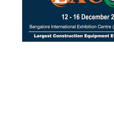
Редукторы, производимые для Bondioli & Pavesi
Редукторы с параллельными валами
Редукторы специального назначения
Pедукторы привода насоса
Многодисковые сцепления с гидроприводом
Шестеренные насосы и моторы
Аксиально поршневые насосы и моторы
Motori elettrici brushless - Serie MS
Радіально-поршневі двигуни
Двигатели с Планетарным редуктором для Bondio
Pavesi
Соединительные системы