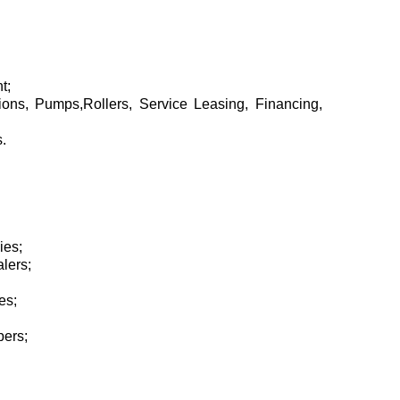
t;
tions, Pumps,Rollers, Service Leasing, Financing,
.
ies;
lers;
es;
pers;