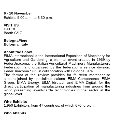
Шестеренные насосы и моторы
Аксиально поршневые насосы и моторы
Motori elettrici brushless - Serie MS
6 - 10 November
Exhibits 9:00 a.m. to 6:30 p.m.
Радіально-поршневі двигуни
Двигатели с Планетарным редуктором для Bondioli &
VISIT US
Pavesi
Hall 18
Booth C/17
Соединительные системы
BolognaFiere
Bologna, Italy
Система управления
About the Show
Интегрированные гидравлические блоки
EIMA International is the International Exposition of Machinery for
Agriculture and Gardening, a biennial event created in 1969 by
Распределители
FederUnacoma, the Italian Agricultural Machinery Manufacturers
Federation, and organized by the federation’s service division,
Картридж клапаны
FederUnacoma Surl, in collaboration with BolognaFiere.
Клапаны гидравлических линий
The format of the review provides for fourteen merchandise
sectors joined by specialized salons, EIMA Components, EIMA
Элементы сервоконтроля
Green, EIMA Energy, EIMA Idrotech and EIMA Digital, for the
Электронные компоненты системы управления
direct participation of manufacturing industries from around the
world presenting avant-garde technologies in the sector at the
global level.
Теплообмен
Who Exhibits
1,950 Exhibitors from 47 countries, of which 670 foreign.
Системы Fan Drive
Теплообменники
Who Attends