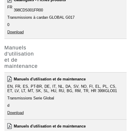
FR
398CDS001FR00
Transmissions à cardan GLOBAL G017
0
Download
Manuels
d'utilisation
et de
maintenance
Manuels d'utilisation et de maintenance
EN
FR
ES
PT-BR
DE
IT
NL
DA
SV
NO
FI
EL
PL
CS
ET
LV
LT
MT
SK
SL
HU
RU
BG
RM
TR
HR
399IGLO01
Transmissions Serie Global
d
Download
Manuels d'utilisation et de maintenance