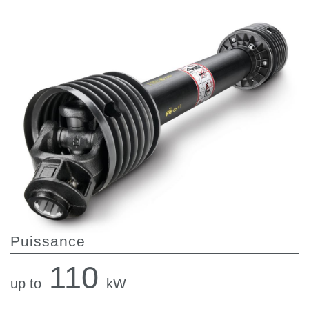
Pompes et moteurs à engrenages
Pompes et moteurs à piston axiaux
Motori elettrici brushless - Serie MS
Moteurs à pistons radiaux
Moteurs Orbitaux Fabriqués Pour Bondioli & Pavesi
Systèmes de couplage
Contrôle
Circuits hydrauliques intégrés
Distributeurs
Valves à cartouche
Limiteur de pression en ligne
Servocommandes
Composants électroniques pour systèmes de contrôle
Puissance
Échange thermique
110
Systemes Fan Drive
up to
kW
Radiateurs