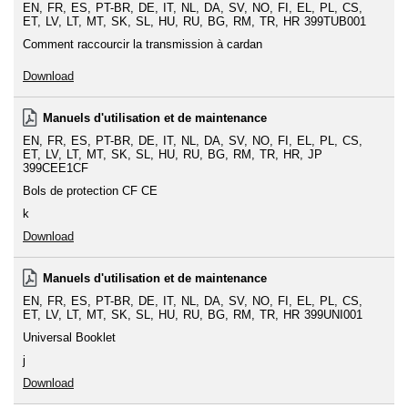
EN
FR
ES
PT-BR
DE
IT
NL
DA
SV
NO
FI
EL
PL
CS
ET
LV
LT
MT
SK
SL
HU
RU
BG
RM
TR
HR
399TUB001
Comment raccourcir la transmission à cardan
Download
Manuels d'utilisation et de maintenance
EN
FR
ES
PT-BR
DE
IT
NL
DA
SV
NO
FI
EL
PL
CS
ET
LV
LT
MT
SK
SL
HU
RU
BG
RM
TR
HR
JP
399CEE1CF
Bols de protection CF CE
k
Download
Manuels d'utilisation et de maintenance
EN
FR
ES
PT-BR
DE
IT
NL
DA
SV
NO
FI
EL
PL
CS
ET
LV
LT
MT
SK
SL
HU
RU
BG
RM
TR
HR
399UNI001
Universal Booklet
j
Download