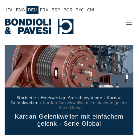
ITA
ENG
DEU
FRA
ESP
POR
РУС
CHI
ÜBER UNS
PRODUKTE
Hochwertige Antriebssysteme
ANWENDUNGEN
Kardan Gelenkwellen
VERTRIEBSNETZ
Standard Getriebe
Startseite
›
Hochwertige Antriebssysteme
›
Kardan
Getriebehersteller für Bondioli & Pavesi
Gelenkwellen
› Kardan-Gelenkwellen mit einfachem gelenk
JOB
- Serie Global
Stirnradgetriebe
Kardan-Gelenkwellen mit einfachem
Kundenspezifische Getriebe
DOKUMENTATION
gelenk - Serie Global
Pump Drive Getriebe
Hydraulisch betätigte mehrscheiben Reibkupplungen