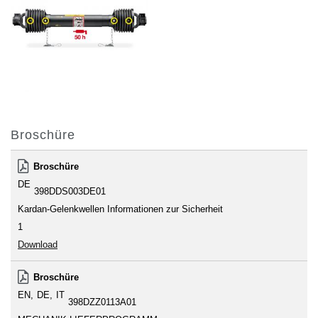
Broschüre
Broschüre
DE
398DDS003DE01
Kardan-Gelenkwellen Informationen zur Sicherheit
1
Download
Broschüre
EN
DE
IT
398DZZ0113A01