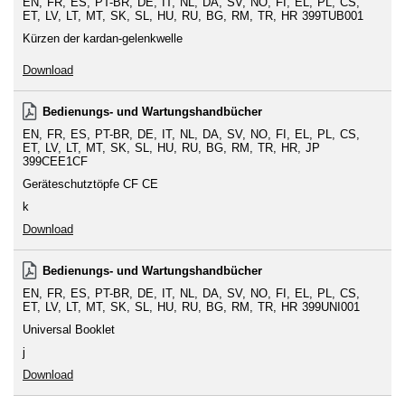
EN
FR
ES
PT-BR
DE
IT
NL
DA
SV
NO
FI
EL
PL
CS
ET
LV
LT
MT
SK
SL
HU
RU
BG
RM
TR
HR
399TUB001
Kürzen der kardan-gelenkwelle
Download
Bedienungs- und Wartungshandbücher
EN
FR
ES
PT-BR
DE
IT
NL
DA
SV
NO
FI
EL
PL
CS
ET
LV
LT
MT
SK
SL
HU
RU
BG
RM
TR
HR
JP
399CEE1CF
Geräteschutztöpfe CF CE
k
Download
Bedienungs- und Wartungshandbücher
EN
FR
ES
PT-BR
DE
IT
NL
DA
SV
NO
FI
EL
PL
CS
ET
LV
LT
MT
SK
SL
HU
RU
BG
RM
TR
HR
399UNI001
Universal Booklet
j
Download