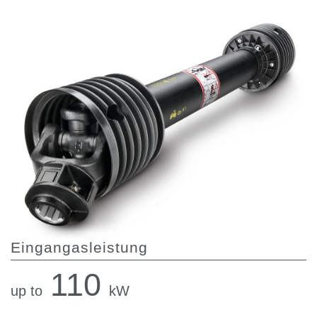
Zahnradpumpen und Zahnradmotoren
Axialkolbenpumpen und Axialkolbenmotoren
Motori elettrici brushless - Serie MS
Radialkolben-Motoren
Für Bondioli & Pavesi produzierte Orbitalmotoren
Kupplungssysteme
Kontrolle
Integrierte Hydrauliksysteme
Steuergeräte
Cartridgeventile
Leitungseinbauventile
Servosteuerungen
Elektronische Komponenten für Steuersysteme
Eingangasleistung
Wärmeaustausch
110
Lüfter Steuerungssystem Fan Drive
up to
kW
Wärmetauscher