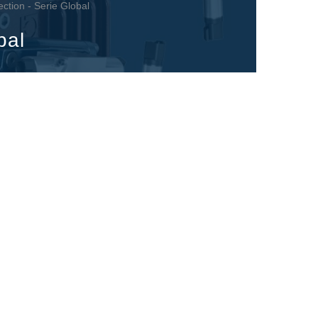
ction - Serie Global
bal