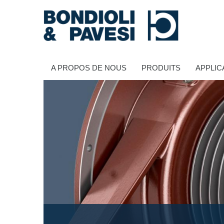
A PROPOS DE NOUS
PRODUITS
APPLIC
Transmission de puissance
Transmissions à cardans
Boîtes à engrenages standard