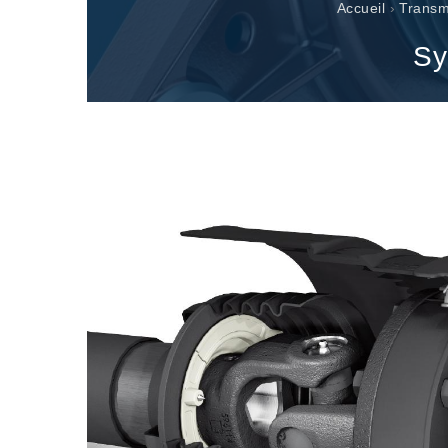
Renvois d'angle fabriqués pour Bondioli & Pavesi
Accueil
›
Transm
Boitiers a arbres paralleles
Sy
Boîtiers et renvois spéciaux
Boîtiers Pump Drive
Embrayages multidisques a commande hydrauliqu
Pompes et moteurs à engrenages
Pompes et moteurs à piston axiaux
Motori elettrici brushless - Serie MS
Moteurs à pistons radiaux
Moteurs Orbitaux Fabriqués Pour Bondioli & Pavesi
Systèmes de couplage