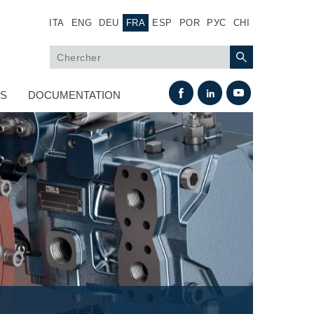
ITA
ENG
DEU
FRA
ESP
POR
РУС
CHI
US
DOCUMENTATION
Échange thermique
Systemes Fan Drive
Radiateurs