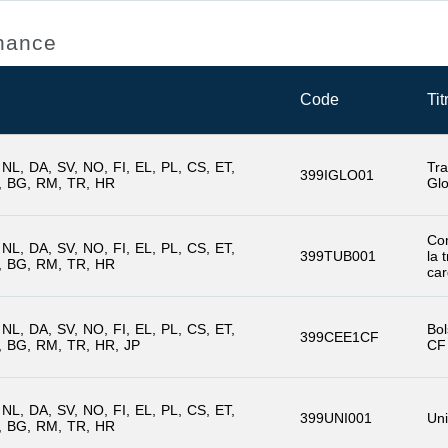
enance
Code
Tit
NL
DA
SV
NO
FI
EL
PL
CS
ET
Tra
399IGLO01
BG
RM
TR
HR
Glo
Co
NL
DA
SV
NO
FI
EL
PL
CS
ET
399TUB001
la 
BG
RM
TR
HR
ca
NL
DA
SV
NO
FI
EL
PL
CS
ET
Bol
399CEE1CF
BG
RM
TR
HR
JP
CF
NL
DA
SV
NO
FI
EL
PL
CS
ET
399UNI001
Uni
BG
RM
TR
HR