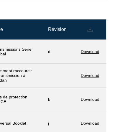
re
Révision
nsmissions Serie
d
Download
bal
mment raccourcir
transmission à
Download
rdan
s de protection
k
Download
 CE
versal Booklet
j
Download