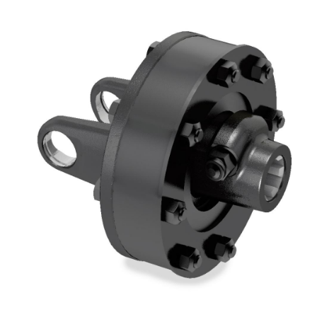
Pompes et moteurs à engrenages
Pompes et moteurs à piston axiaux
Motori elettrici brushless - Serie MS
Moteurs à pistons radiaux
Moteurs Orbitaux Fabriqués Pour Bondioli & Pavesi
Systèmes de couplage
Contrôle
Circuits hydrauliques intégrés
Distributeurs
Valves à cartouche
Limiteur de pression en ligne
Servocommandes
Composants électroniques pour systèmes de contrôle
Échange thermique
Systemes Fan Drive
Radiateurs