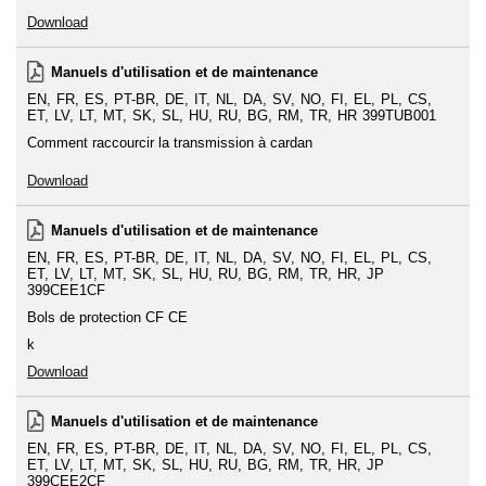
Download
Manuels d'utilisation et de maintenance
EN
FR
ES
PT-BR
DE
IT
NL
DA
SV
NO
FI
EL
PL
CS
ET
LV
LT
MT
SK
SL
HU
RU
BG
RM
TR
HR
399TUB001
Comment raccourcir la transmission à cardan
Download
Manuels d'utilisation et de maintenance
EN
FR
ES
PT-BR
DE
IT
NL
DA
SV
NO
FI
EL
PL
CS
ET
LV
LT
MT
SK
SL
HU
RU
BG
RM
TR
HR
JP
399CEE1CF
Bols de protection CF CE
k
Download
Manuels d'utilisation et de maintenance
EN
FR
ES
PT-BR
DE
IT
NL
DA
SV
NO
FI
EL
PL
CS
ET
LV
LT
MT
SK
SL
HU
RU
BG
RM
TR
HR
JP
399CEE2CF