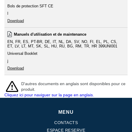
Bols de protection SFT CE
l
Download
Manuels d'utilisation et de maintenance
EN
FR
ES
PT-BR
DE
IT
NL
DA
SV
NO
FI
EL
PL
CS
ET
LV
LT
MT
SK
SL
HU
RU
BG
RM
TR
HR
399UNI001
Universal Booklet
j
Download
D'autres documents en anglais sont disponibles pour ce
produit.
Cliquez ici pour naviguer sur la page en anglais.
MENU
CONTACTS
ESPACE RESERVE