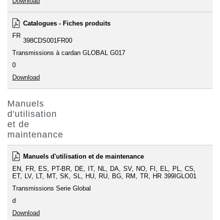
Download
Catalogues - Fiches produits
FR
398CDS001FR00
Transmissions à cardan GLOBAL G017
0
Download
Manuels
d'utilisation
et de
maintenance
Manuels d'utilisation et de maintenance
EN
FR
ES
PT-BR
DE
IT
NL
DA
SV
NO
FI
EL
PL
CS
ET
LV
LT
MT
SK
SL
HU
RU
BG
RM
TR
HR
399IGLO01
Transmissions Serie Global
d
Download