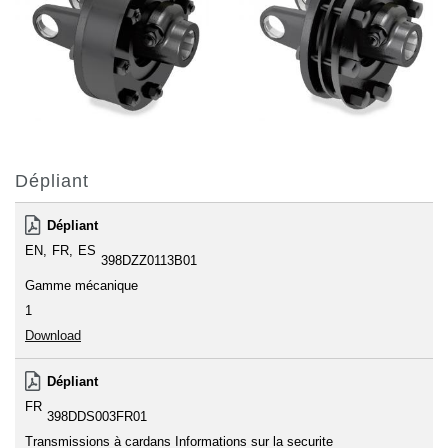
Dépliant
Dépliant
EN
FR
ES
398DZZ0113B01
Gamme mécanique
1
Download
Dépliant
FR
398DDS003FR01
Transmissions à cardans Informations sur la securite