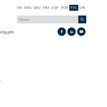
ITA
ENG
DEU
FRA
ESP
POR
РУС
CHI
НТАЦИЯ
.
Теплообмен
Системы Fan Drive
Теплообменники