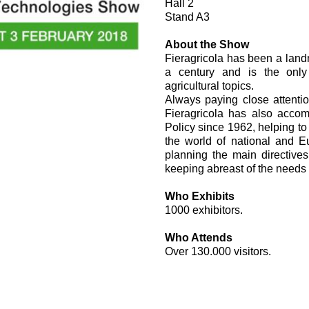
Hall 2
Картридж клапаны
Stand A3
Клапаны гидравлических линий
Элементы сервоконтроля
About the Show
Электронные компоненты системы управления
Fieragricola has been a landm
a century and is the only
agricultural topics.
Always paying close attentio
Fieragricola has also accom
Policy since 1962, helping t
the world of national and E
planning the main directive
li &
keeping abreast of the needs 
Who Exhibits
1000 exhibitors.
Who Attends
Over 130.000 visitors.