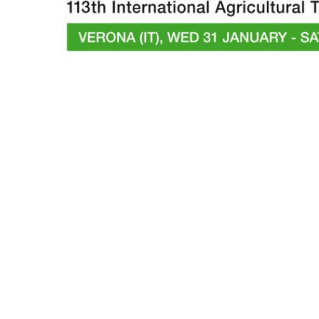
Редукторы, производимые для Bondioli & Pavesi
Редукторы с параллельными валами
Редукторы специального назначения
Pедукторы привода насоса
Многодисковые сцепления с гидроприводом
Шестеренные насосы и моторы
Аксиально поршневые насосы и моторы
Motori elettrici brushless - Serie MS
Радіально-поршневі двигуни
Двигатели с Планетарным редуктором для Bondio
Pavesi
Соединительные системы