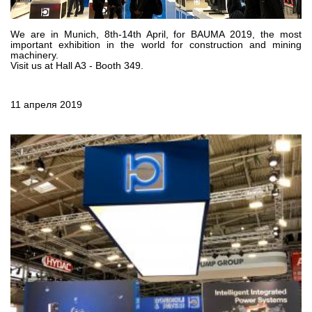
Шестеренные насосы и моторы
Аксиально поршневые насосы и моторы
Motori elettrici brushless - Serie MS
We are in Munich, 8th-14th April, for BAUMA 2019, the most
important exhibition in the world for construction and mining
Радіально-поршневі двигуни
machinery.
Visit us at Hall A3 - Booth 349.
Двигатели с Планетарным редуктором для Bondioli &
Pavesi
Соединительные системы
11 апреля 2019
Система управления
Интегрированные гидравлические блоки
Распределители
Картридж клапаны
Клапаны гидравлических линий
Элементы сервоконтроля
Электронные компоненты системы управления
Теплообмен
Системы Fan Drive
Теплообменники