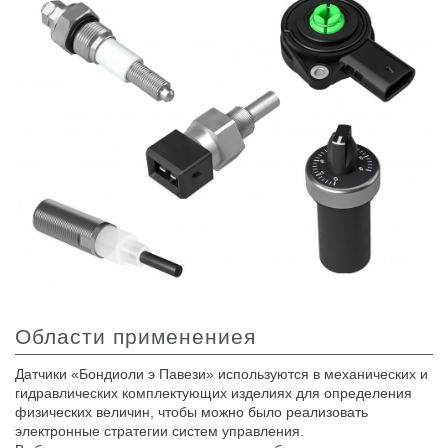
Шестеренные насосы и моторы
Аксиально поршневые насосы и моторы
Motori elettrici brushless - Serie MS
Радіально-поршневі двигуни
Двигатели с Планетарным редуктором для Bondioli &
Pavesi
Соединительные системы
Система управления
Интегрированные гидравлические блоки
Распределители
Картридж клапаны
Клапаны гидравлических линий
Элементы сервоконтроля
Области применениея
Электронные компоненты системы управления
Датчики «Бондиоли э Павези» используются в механических и
Теплообмен
гидравлических комплектующих изделиях для определения
физических величин, чтобы можно было реализовать
Системы Fan Drive
электронные стратегии систем управления.
Теплообменники