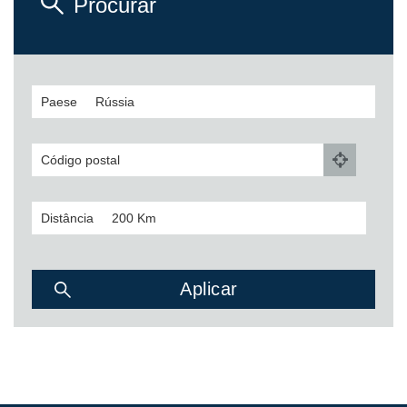
Bombas e motores de engrenagens
Procurar
Bombas e motores de pistões axiais
Motori elettrici brushless - Serie MS
Motores de pistões radiais
Motores Orbitais produzidos para a Bondioli & Pavesi
Paese
Sistemas de acoplamento
Controlo
Código postal
Blocos Hidráulicos Integrados
Válvulas de controle direcional
Distância
Válvulas de cartucho
Válvulas em linha
Servocomandos
Componentes eletrónicos para Sistemas de controlo
Permuta térmica
Sistemas Fan Drive
Permutadores de calor