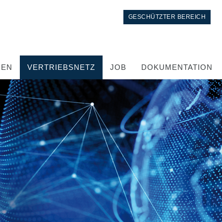
GESCHÜTZTER BEREICH
GEN
VERTRIEBSNETZ
JOB
DOKUMENTATION
Kontrolle
Integrierte Hydrauliksysteme
Steuergeräte