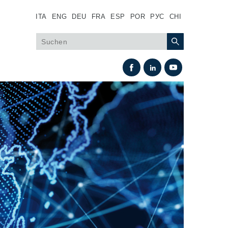
ITA
ENG
DEU
FRA
ESP
POR
РУС
CHI
Wärmeaustausch
Lüfter Steuerungssystem Fan Drive
Wärmetauscher