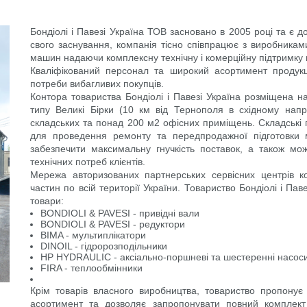
Бондіолі і Павезі Україна ТОВ засновано в 2005 році та є 
свого заснування, компанія тісно співпрацює з виробникам
машин надаючи комплексну технічну і комерційну підтримку в
Кваліфікований персонал та широкий асортимент продукці
потреби вибагливих покупців.
Контора товариства Бондіолі і Павезі Україна розміщена 
типу Великі Бірки (10 км від Тернополя в східному напр
складських та понад 200 м2 офісних приміщень. Складськ
для проведення ремонту та передпродажної підготовки м
забезпечити максимальну гнучкість поставок, а також мо
технічних потреб клієнтів.
Мережа авторизованих партнерських сервісних центрів ко
частин по всій території України. Товариство Бондіолі і Паве
товари:
BONDIOLI & PAVESI - привідні вали
BONDIOLI & PAVESI - редуктори
BIMA - мультиплікатори
DINOIL - гідророзподільники
HP HYDRAULIC - аксіально-поршневі та шестеренні насоси
FIRA - теплообмінники
Крім товарів власного виробництва, товариство пропонує
асортимент та дозволяє запропонувати повний комплект 