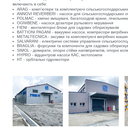
включають в себе:
ARAG - комп'ютери та комплектуючі сільськогосподарських
ANNOVI REVERBERI - насоси для сільськогосподарських о
POLMAC - хімічні змішувачі, багатоходові крани, лічильник
OGNIBENE - насоси дозатори рульового керування
FIENI - вентиляторні блоки для садових обприскувачів
BATTIONI PAGANI - вакуумні насоси, компресори вигрібн
METALTECNICA - засувки та комплектуючі вигрібних маши
SALVARANI - електричні системи управління сільськогосп
BRAGLIA - форсунки та компоненти для садових обприскув
SIMOL - домкрати, опорні стійки напівпричепів, опорні кол
HYPRO - відцентрові насоси КАС, мотопомпи
HT - орбітальні гідромотори