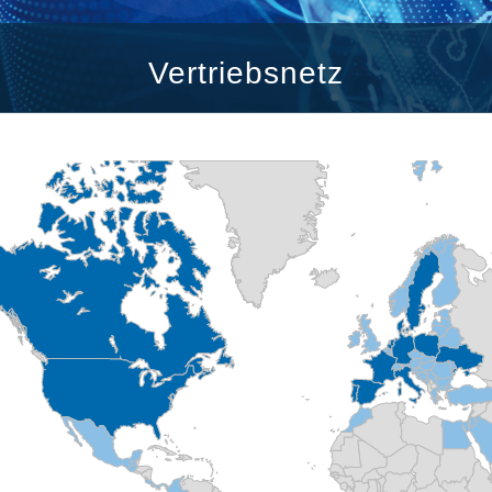
Cartridgeventile
Leitungseinbauventile
Servosteuerungen
Vertriebsnetz
Elektronische Komponenten für Steuersysteme
en