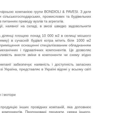
дочірньою компанією групи BONDIOLI & PAVESI. З дати
и сільськогосподарських, промислових та будівельних
 питаннях приводу вузлів та агрегатів.
ї, наявної на складі, в змозі швидко задовольнити
на ділянці площею понад 10 000 м2 в селищі міського
ямку) в сучасній будівлі котра мітить біля 1000 м2
і приміщення оснащенні спеціалізованим обладнанням
еханічних і гідравлічних компонентів. Це дозволяє
жливість внести зміни в компоненти чи схему згідно
мпанії забезпечує наявність і доступність запасних
зі Україна, представляє в Україні відомі у всьому світі
 і мотори
 продукцію інших провідних компаній, яка доповнює
компонентів. Пропоновані продукти, серед іншого,