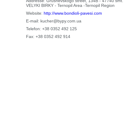
Addresse:
Grushevskogo street, 134B - 47740 smt.
VELYKI BIRKY - Ternopil Area -Ternopil Region
Website:
http://www.bondioli-pavesi.com
E-mail:
kucher@bypy.com.ua
Telefon:
+38 0352 492 125
Fax:
+38 0352 492 914