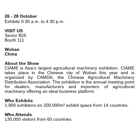
Bombas e motores de engrenagens
Bombas e motores de pistões axiais
Motori elettrici brushless - Serie MS
26 - 28 October
Exhibits 9:30 a.m. to 4:30 p.m.
Motores de pistões radiais
Motores Orbitais produzidos para a Bondioli & Pavesi
VISIT US
Sector B25
Sistemas de acoplamento
Booth 111
Controlo
Wuhan
China
Blocos Hidráulicos Integrados
About the Show
CIAME is Asia’s largest agricultural machinery exhibition. CIAME
Válvulas de controle direcional
takes place in the Chinese city of Wuhan this year and is
Válvulas de cartucho
organized by CAMDA, the Chinese Agricultural Machinery
Distribution Association. The exhibition is the annual meeting point
Válvulas em linha
for dealers, manufacturers and importers of agricultural
machinery offering an ideal business platform.
Servocomandos
Componentes eletrónicos para Sistemas de controlo
Who Exhibits
1,900 exhibitors on 200,000m² exhibit space from 14 countries.
Permuta térmica
Who Attends
130,000 visitors from 60 countries
Sistemas Fan Drive
Permutadores de calor