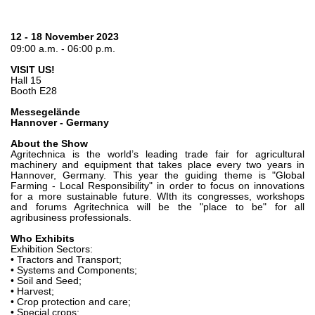
Bombas e motores de engrenagens
Bombas e motores de pistões axiais
Motori elettrici brushless - Serie MS
12 - 18 November 2023
09:00 a.m. - 06:00 p.m.
Motores de pistões radiais
Motores Orbitais produzidos para a Bondioli & Pavesi
VISIT US!
Hall 15
Sistemas de acoplamento
Booth E28
Controlo
Messegelände
Hannover - Germany
Blocos Hidráulicos Integrados
About the Show
Agritechnica is the world’s leading trade fair for agricultural
Válvulas de controle direcional
machinery and equipment that takes place every two years in
Válvulas de cartucho
Hannover, Germany. This year the guiding theme is "Global
Farming - Local Responsibility" in order to focus on innovations
Válvulas em linha
for a more sustainable future. WIth its congresses, workshops
and forums Agritechnica will be the "place to be" for all
Servocomandos
agribusiness professionals.
Componentes eletrónicos para Sistemas de controlo
Who Exhibits
Exhibition Sectors:
Permuta térmica
• Tractors and Transport;
• Systems and Components;
• Soil and Seed;
Sistemas Fan Drive
• Harvest;
Permutadores de calor
• Crop protection and care;
• Special crops;