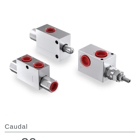
Bombas e motores de engrenagens
Bombas e motores de pistões axiais
Motori elettrici brushless - Serie MS
Motores de pistões radiais
Motores Orbitais produzidos para a Bondioli & Pavesi
Sistemas de acoplamento
Controlo
Blocos Hidráulicos Integrados
Válvulas de controle direcional
Válvulas de cartucho
Válvulas em linha
Servocomandos
Componentes eletrónicos para Sistemas de controlo
Permuta térmica
Caudal
Sistemas Fan Drive
Permutadores de calor