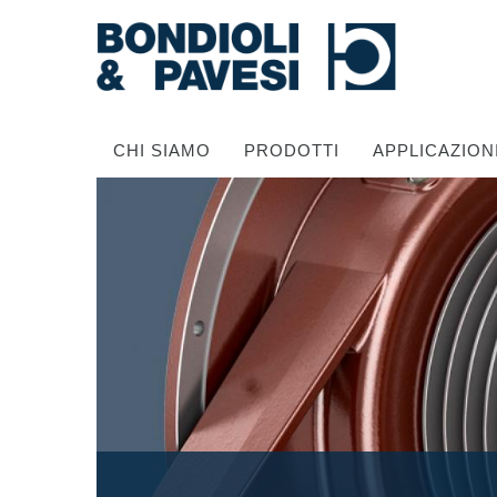
CHI SIAMO
PRODOTTI
APPLICAZION
Trasmissione di potenza
Alberi cardanici
Scatole ingranaggi Standard