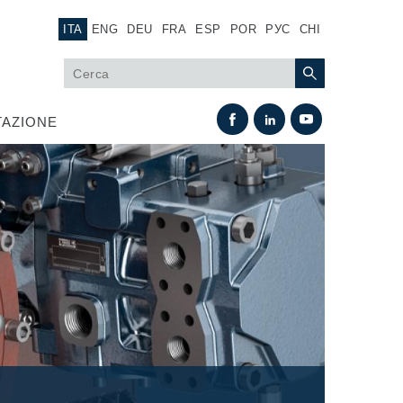
ITA
ENG
DEU
FRA
ESP
POR
РУС
CHI
AZIONE
Scambio termico
Sistemi Fan Drive
Scambiatori di calore