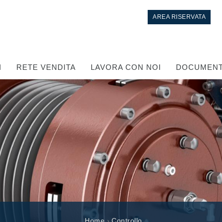
AREA RISERVATA
I
RETE VENDITA
LAVORA CON NOI
DOCUMENT
Controllo
Circuiti idraulici Integrati
Valvole di controllo direzionale
Home
›
Controllo