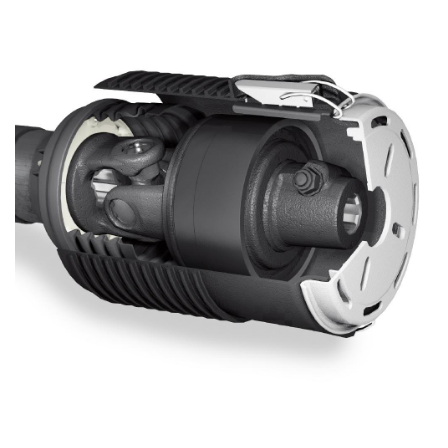
Pompes et moteurs à engrenages
Pompes et moteurs à piston axiaux
Motori elettrici brushless - Serie MS
Moteurs à pistons radiaux
Moteurs Orbitaux Fabriqués Pour Bondioli & Pavesi
Systèmes de couplage
Contrôle
Circuits hydrauliques intégrés
Distributeurs
Valves à cartouche
Limiteur de pression en ligne
Servocommandes
Composants électroniques pour systèmes de contrôle
Échange thermique
Systemes Fan Drive
Radiateurs