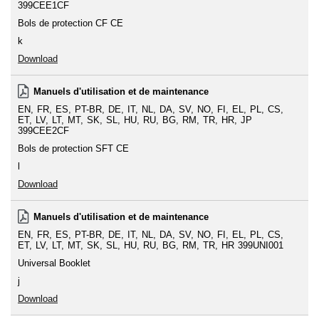
399CEE1CF
Bols de protection CF CE
k
Download
Manuels d'utilisation et de maintenance
EN
FR
ES
PT-BR
DE
IT
NL
DA
SV
NO
FI
EL
PL
CS
ET
LV
LT
MT
SK
SL
HU
RU
BG
RM
TR
HR
JP
399CEE2CF
Bols de protection SFT CE
l
Download
Manuels d'utilisation et de maintenance
EN
FR
ES
PT-BR
DE
IT
NL
DA
SV
NO
FI
EL
PL
CS
ET
LV
LT
MT
SK
SL
HU
RU
BG
RM
TR
HR
399UNI001
Universal Booklet
j
Download