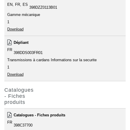
EN
FR
ES
398DZZ0113B01
Gamme mécanique
1
Download
Dépliant
FR
398DDS003FR01
Transmissions à cardans Informations sur la securite
1
Download
Catalogues
- Fiches
produits
Catalogues - Fiches produits
FR
398C37700