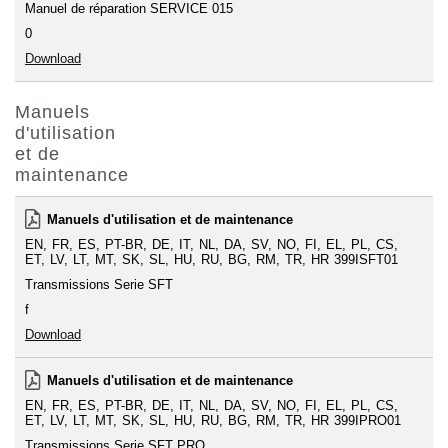
Manuel de réparation SERVICE 015
0
Download
Manuels
d'utilisation
et de
maintenance
Manuels d'utilisation et de maintenance
EN
FR
ES
PT-BR
DE
IT
NL
DA
SV
NO
FI
EL
PL
CS
ET
LV
LT
MT
SK
SL
HU
RU
BG
RM
TR
HR
399ISFT01
Transmissions Serie SFT
f
Download
Manuels d'utilisation et de maintenance
EN
FR
ES
PT-BR
DE
IT
NL
DA
SV
NO
FI
EL
PL
CS
ET
LV
LT
MT
SK
SL
HU
RU
BG
RM
TR
HR
399IPRO01
Transmissions Serie SFT PRO