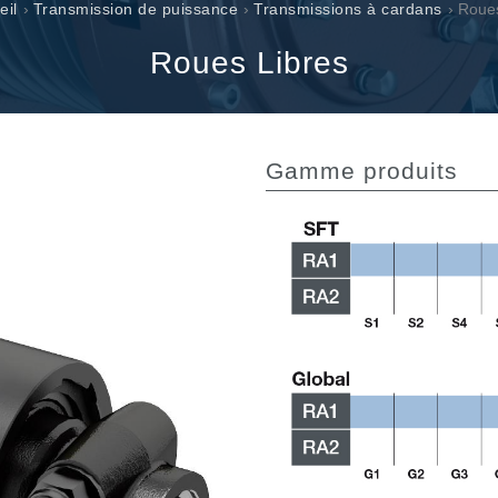
Valves à cartouche
eil
›
Transmission de puissance
›
Transmissions à cardans
› Roue
Limiteur de pression en ligne
Roues Libres
Servocommandes
Composants électroniques pour systèmes de contrôle
e
Gamme produits