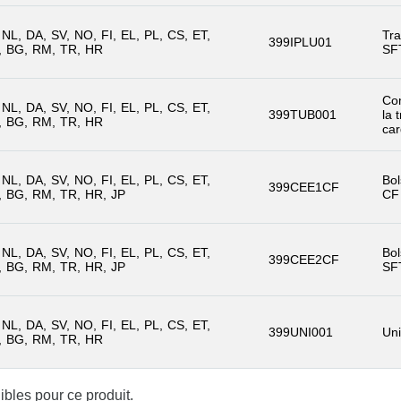
NL
DA
SV
NO
FI
EL
PL
CS
ET
Tra
399IPLU01
BG
RM
TR
HR
SF
Co
NL
DA
SV
NO
FI
EL
PL
CS
ET
399TUB001
la 
BG
RM
TR
HR
ca
NL
DA
SV
NO
FI
EL
PL
CS
ET
Bol
399CEE1CF
BG
RM
TR
HR
JP
CF
NL
DA
SV
NO
FI
EL
PL
CS
ET
Bol
399CEE2CF
BG
RM
TR
HR
JP
SF
NL
DA
SV
NO
FI
EL
PL
CS
ET
399UNI001
Uni
BG
RM
TR
HR
bles pour ce produit.