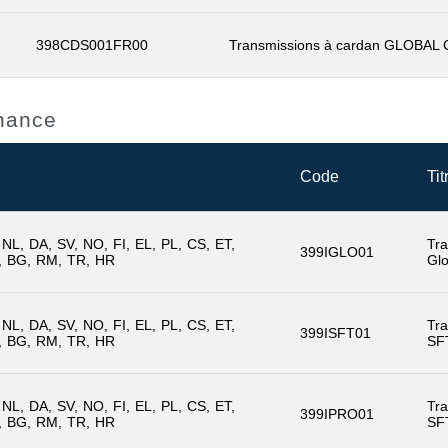
398CDS001FR00
Transmissions à cardan GLOBAL
enance
Code
Tit
NL
DA
SV
NO
FI
EL
PL
CS
ET
Tra
399IGLO01
BG
RM
TR
HR
Glo
NL
DA
SV
NO
FI
EL
PL
CS
ET
Tra
399ISFT01
BG
RM
TR
HR
SF
NL
DA
SV
NO
FI
EL
PL
CS
ET
Tra
399IPRO01
BG
RM
TR
HR
SF