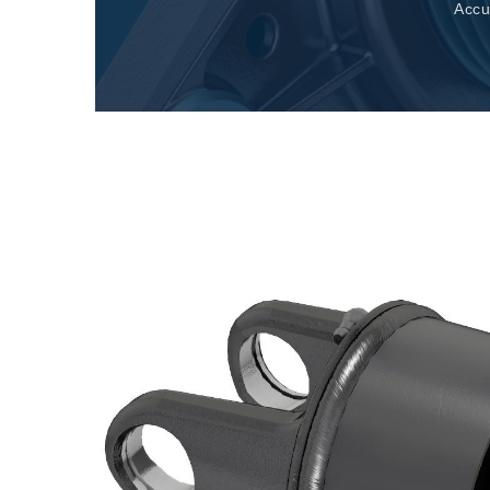
Renvois d'angle fabriqués pour Bondioli & Pavesi
Accu
Boitiers a arbres paralleles
Boîtiers et renvois spéciaux
Boîtiers Pump Drive
Embrayages multidisques a commande hydrauliqu
Pompes et moteurs à engrenages
Pompes et moteurs à piston axiaux
Motori elettrici brushless - Serie MS
Moteurs à pistons radiaux
Moteurs Orbitaux Fabriqués Pour Bondioli & Pavesi
Systèmes de couplage