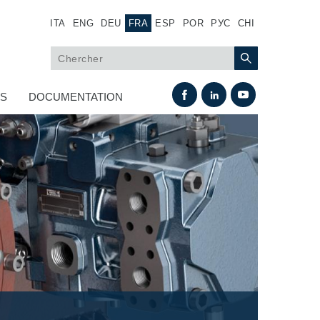
ITA
ENG
DEU
FRA
ESP
POR
РУС
CHI
US
DOCUMENTATION
Échange thermique
Systemes Fan Drive
Radiateurs