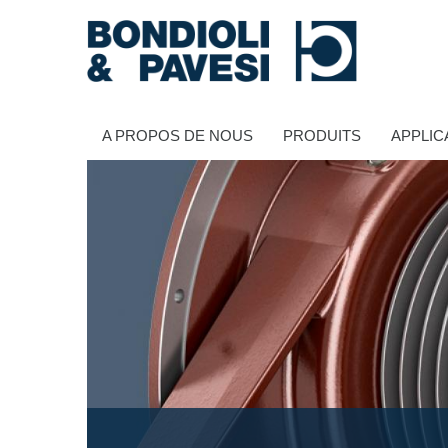
A PROPOS DE NOUS
PRODUITS
APPLIC
Transmission de puissance
Transmissions à cardans
Boîtes à engrenages standard