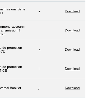
nsmissions Serie
e
Download
T+
mment raccourcir
transmission à
Download
rdan
s de protection
k
Download
 CE
s de protection
l
Download
T CE
versal Booklet
j
Download