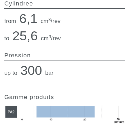
Cylindree
6,1
3
from
cm
/rev
25,6
3
to
cm
/rev
Pression
300
up to
bar
Gamme produits