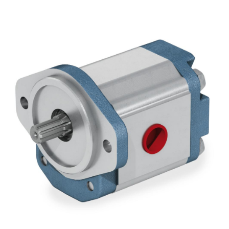
Pompes et moteurs à engrenages
Pompes et moteurs à piston axiaux
Motori elettrici brushless - Serie MS
Moteurs à pistons radiaux
Moteurs Orbitaux Fabriqués Pour Bondioli & Pavesi
Systèmes de couplage
Contrôle
Circuits hydrauliques intégrés
Distributeurs
Valves à cartouche
Limiteur de pression en ligne
Servocommandes
Composants électroniques pour systèmes de contrôle
Échange thermique
Systemes Fan Drive
Radiateurs