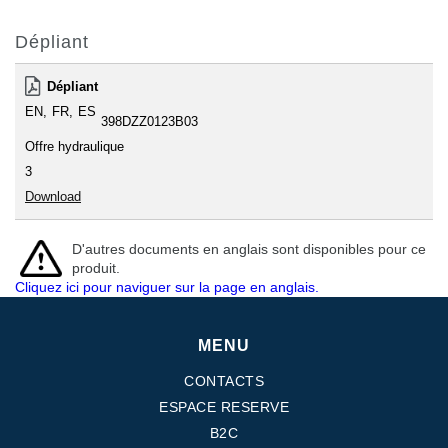
Dépliant
Dépliant
EN
FR
ES
398DZZ0123B03
Offre hydraulique
3
Download
D'autres documents en anglais sont disponibles pour ce
produit.
Cliquez ici pour naviguer sur la page en anglais.
MENU
CONTACTS
ESPACE RESERVE
B2C