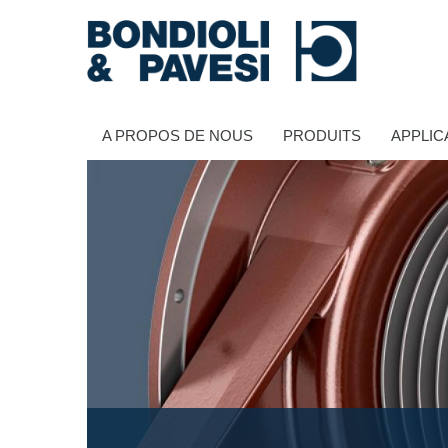
A PROPOS DE NOUS
PRODUITS
APPLIC
Transmission de puissance
Transmissions à cardans
Boîtes à engrenages standard