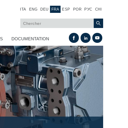
ITA
ENG
DEU
FRA
ESP
POR
РУС
CHI
US
DOCUMENTATION
Échange thermique
Systemes Fan Drive
Radiateurs