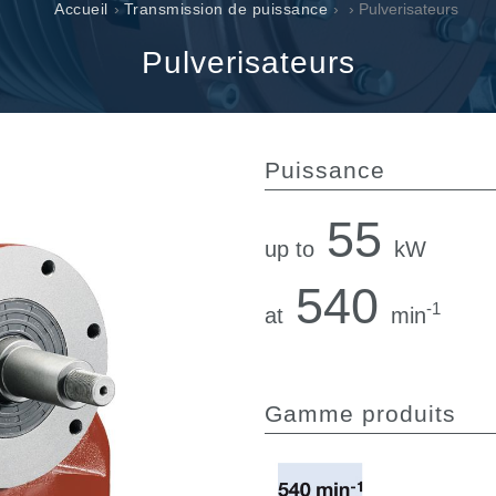
Valves à cartouche
Accueil
›
Transmission de puissance
›
› Pulverisateurs
Limiteur de pression en ligne
Pulverisateurs
Servocommandes
Composants électroniques pour systèmes de contrôle
e
Puissance
55
up to
kW
540
-1
at
min
Gamme produits