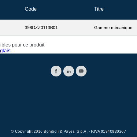
Code
Titre
398DZZ0113B01
Gamme mécanique
bles pour ce produit.
glais.
© Copyright 2016 Bondioli & Pavesi S.p.A. - P.IVA 01940930207