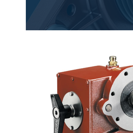
Renvois d'angle fabriqués pour Bondioli & Pavesi
Boitiers a arbres paralleles
Boîtiers et renvois spéciaux
Boîtiers Pump Drive
Embrayages multidisques a commande hydrauliqu
Pompes et moteurs à engrenages
Pompes et moteurs à piston axiaux
Motori elettrici brushless - Serie MS
Moteurs à pistons radiaux
Moteurs Orbitaux Fabriqués Pour Bondioli & Pavesi
Systèmes de couplage