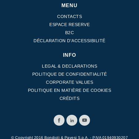
Pompes et moteurs à engrenages
MENU
Pompes et moteurs à piston axiaux
Motori elettrici brushless - Serie MS
CONTACTS
Moteurs à pistons radiaux
ESPACE RESERVE
Moteurs Orbitaux Fabriqués Pour Bondioli & Pavesi
B2C
Systèmes de couplage
DÉCLARATION D'ACCESSIBILITÉ
Contrôle
INFO
Circuits hydrauliques intégrés
LEGAL & DECLARATIONS
Distributeurs
POLITIQUE DE CONFIDENTIALITÉ
Valves à cartouche
CORPORATE VALUES
Limiteur de pression en ligne
POLITIQUE EN MATIÈRE DE COOKIES
Servocommandes
CRÉDITS
Composants électroniques pour systèmes de contrôle
Échange thermique
Systemes Fan Drive
Radiateurs
© Copyright 2016 Bondioli & Pavesi S.p.A. - P.IVA 01940930207