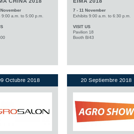
A CHINA 2018
EIMA 2018
vesi
Valvulas de cartucho
Valvulas en linea
0 November
7 - 11 November
s 9:00 a.m. to 5:00 p.m.
Exhibits 9:00 a.m. to 6:30 p.m.
Servomandos
Componentes electrónicos para sistemas de control
US
VISIT US
Pavilion 18
100
Booth B/43
i
09 Octubre 2018
20 Septiembre 2018