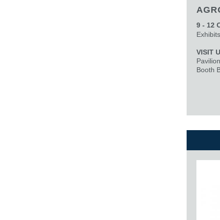
AGR
9 - 12 
Exhibit
VISIT 
Pavilio
Booth B