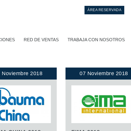
ÁREA RESERVADA
CIONES
RED DE VENTAS
TRABAJA CON NOSOTROS
 Noviembre 2018
07 Noviembre 2018
Control
Bloques hidráulicos integrados
Valvulas de control direccional