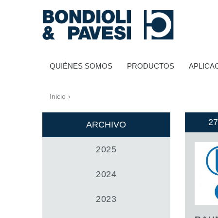
QUIÉNES SOMOS
PRODUCTOS
APLICA
Inicio
›
27
ARCHIVO
2025
Transmisión de potencia
2024
2023
Transmisiones a cardan
Cajas de engranajes estándares