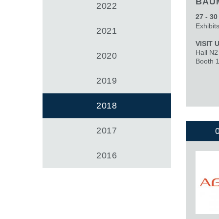
BAUM
Cajas de engranajes fabricados para Bondioli & Pa
2022
Cajas de engranajes de ejes paralelos
27 - 3
Exhibit
Cajas de engranajes especiales
2021
Cajas Pump Drive
VISIT 
Embragues multidisco control hidráulico
Hall N2
2020
Booth 
Bombas y motores de engranajes
Bombas y motores de pistones axiales
2019
Motori elettrici brushless - Serie MS
Motores de pistones radiales
2018
Motores Orbitales Producidos Por Bondioli & Paves
Sistemas de acoplamiento
2017
2016