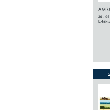
AGR
30 - 0
Exhibit