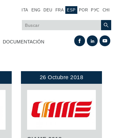
ITA
ENG
DEU
FRA
ESP
POR
РУС
CHI
DOCUMENTACIÓN
26 Octubre 2018
Intercambio térmico
Sistemas Fan Drive
Intercambiadores de calor