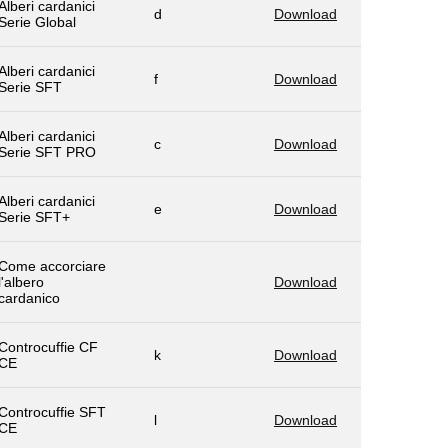
Alberi cardanici
d
Download
Serie Global
Alberi cardanici
f
Download
Serie SFT
Alberi cardanici
c
Download
Serie SFT PRO
Alberi cardanici
e
Download
Serie SFT+
Come accorciare
l'albero
Download
cardanico
Controcuffie CF
k
Download
CE
Controcuffie SFT
l
Download
CE