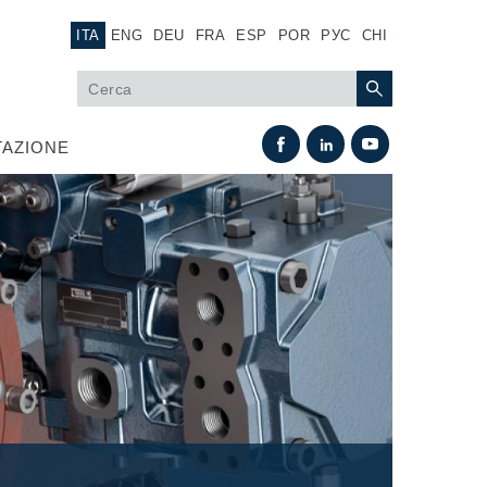
ITA
ENG
DEU
FRA
ESP
POR
РУС
CHI
AZIONE
Scambio termico
Sistemi Fan Drive
Scambiatori di calore