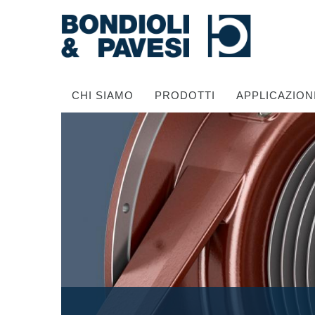
CHI SIAMO
PRODOTTI
APPLICAZION
Trasmissione di potenza
Alberi cardanici
Scatole ingranaggi Standard