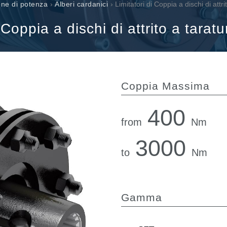
Valvole a cartuccia
one di potenza
›
Alberi cardanici
› Limitatori di Coppia a dischi di attr
Valvole in linea
 Coppia a dischi di attrito a tarat
Servocomandi
Componenti Elettronici per Sistemi di Controllo
Coppia Massima
400
from
Nm
3000
to
Nm
Gamma