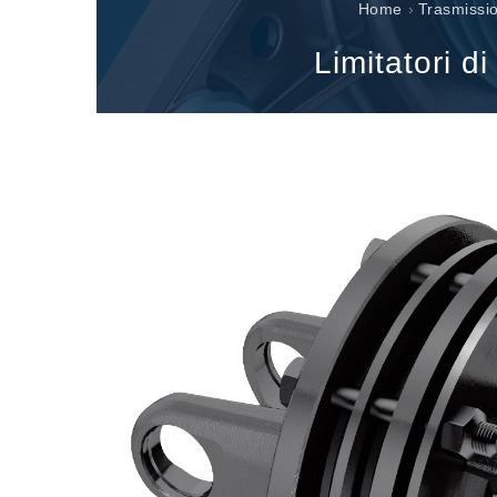
Scatole ingranaggi prodotte per Bondioli & Pavesi
Home
›
Trasmissi
Scatole ingranaggi ad assi paralleli
Limitatori di
Scatole ingranaggi Speciali
Scatole Pump Drive
Frizioni multidisco a comando idraulico
Pompe e motori ad ingranaggi
Pompe e motori a pistoni assiali
Motori elettrici brushless - Serie MS
Motori a pistoni radiali
Motori Orbitali prodotti per Bondioli & Pavesi
Sistemi di accoppiamento