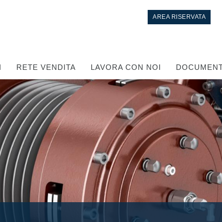
AREA RISERVATA
I
RETE VENDITA
LAVORA CON NOI
DOCUMENT
Controllo
Circuiti idraulici Integrati
Valvole di controllo direzionale